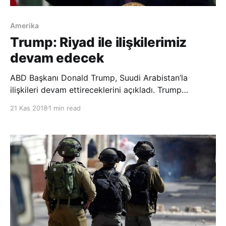
Amerika
Trump: Riyad ile ilişkilerimiz
devam edecek
ABD Başkanı Donald Trump, Suudi Arabistan’la
ilişkileri devam ettireceklerini açıkladı. Trump
açıklamasında, Suudi gazeteci Cemal Kaşıkçı’nın
21 Kas 2018
1 min read
öldürülmesi olayından Riyad ve Washington
arasındaki ilişkilerin etkilenmeyeceğini belirtti. ABD
istihbarat servisinin Kaşıkçı’nın ölümüyle ilgili bilgi