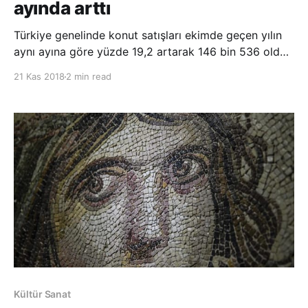
ayında arttı
Türkiye genelinde konut satışları ekimde geçen yılın
aynı ayına göre yüzde 19,2 artarak 146 bin 536 oldu.
Türkiye genelinde ekim ayında 146 bin 536 konut
21 Kas 2018
2 min read
satışı gerçekleştirildi. Ekimde satılan konut sayısı bir
önceki aya göre yüzde 15,1, geçen yılın aynı ayına
göre yüzde 19,2 arttı. Türkiye İstatis
Kültür Sanat