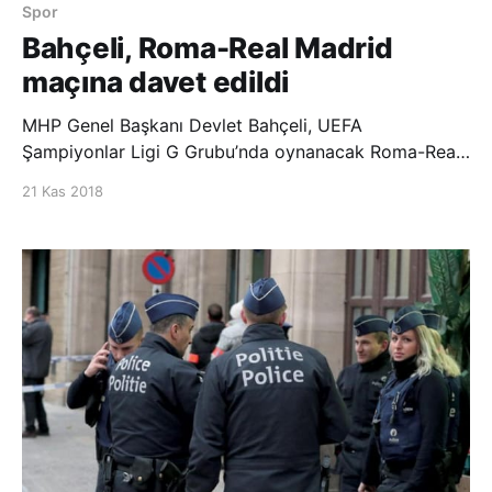
Spor
Bahçeli, Roma-Real Madrid
maçına davet edildi
MHP Genel Başkanı Devlet Bahçeli, UEFA
Şampiyonlar Ligi G Grubu’nda oynanacak Roma-Real
Madrid maçına davet edildi. Edinilen bilgiye göre,
21 Kas 2018
Roma Kulübü Sportif Direktörü Monchi, Türk oyuncu
Cengiz Ünder’in menajeri Bayram Tutumlu aracılığıyla
MHP liderini 27 Kasım Salı günü İtalya’n