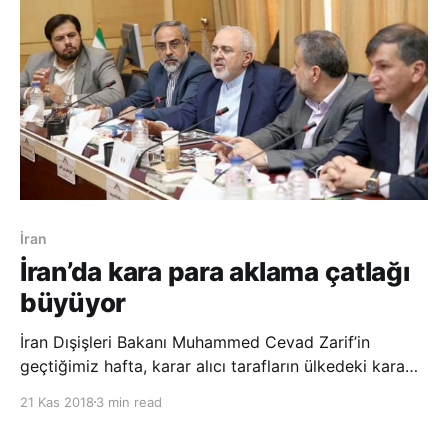
İran
İran’da kara para aklama çatlağı
büyüyor
İran Dışişleri Bakanı Muhammed Cevad Zarif’in
geçtiğimiz hafta, karar alıcı tarafların ülkedeki kara
para aklama işlemlerinde rolü olduğuna ilişkin
21 Kas 2018
3 min read
kullandığı ifadelerinin ardından hükümete karşı
başlayan öfke dalgası çığ gibi büyüyor. Zarif,