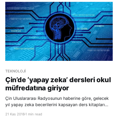
pazartesi yaptığı açıklamada, milyarlarca varlığı
bulunan
TEKNOLOJİ
Çin’de ‘yapay zeka’ dersleri okul
müfredatına giriyor
Çin Uluslararası Radyosunun haberine göre, gelecek
yıl yapay zeka becerilerini kapsayan ders kitapları
birçok okulda seçmeli ya da okulun temel
21 Kas 2018
1 min read
müfredatının dersi olarak okutulacak. İlk ve