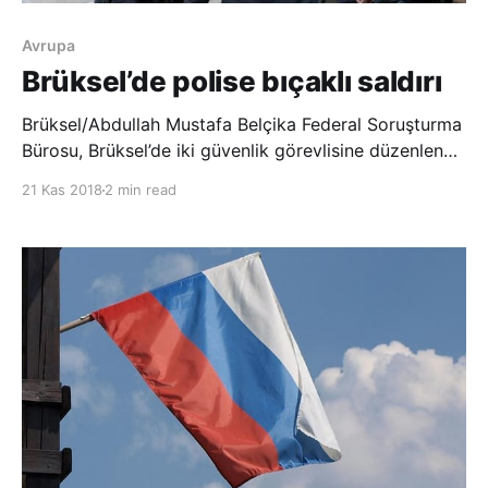
Avrupa
Brüksel’de polise bıçaklı saldırı
Brüksel/Abdullah Mustafa Belçika Federal Soruşturma
Bürosu, Brüksel’de iki güvenlik görevlisine düzenlenen
terör saldırısı hakkında soruşturma başlattı.
21 Kas 2018
2 min read
Yetkililerden alınan bilgiye göre dün sabahın erken
saatlerinde yaşanan saldırının faili daha önce
gerçekleştirdiği soygundan dolayı sabıkası bulun