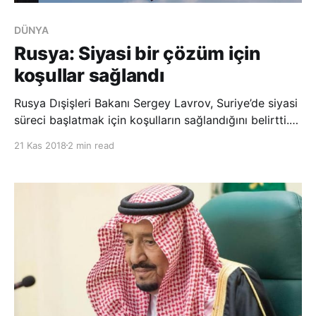
DÜNYA
Rusya: Siyasi bir çözüm için
koşullar sağlandı
Rusya Dışişleri Bakanı Sergey Lavrov, Suriye’de siyasi
süreci başlatmak için koşulların sağlandığını belirtti.
Lavrov, 20 Kasım’da yaptığı açıklamada, Rusya’nın
21 Kas 2018
2 min read
Suriye’nin dağılmasını engellediğini, teröre büyük bir
darbe vurulmasına yardım ettiğini ve istikrarı
sağlamak için koşulları oluşturduğunu