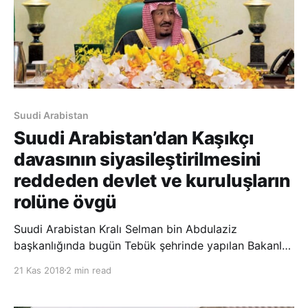
Suudi Arabistan
Suudi Arabistan’dan Kaşıkçı
davasının siyasileştirilmesini
reddeden devlet ve kuruluşların
rolüne övgü
Suudi Arabistan Kralı Selman bin Abdulaziz
başkanlığında bugün Tebük şehrinde yapılan Bakanlar
Kurulu toplantısında, Kaşıkçı davasının
21 Kas 2018
2 min read
siyasileştirilmesini reddeden devlet ve kuruluşların
rolü takdir edildi. Toplantıda, Şûra Meclisi’nin yedinci