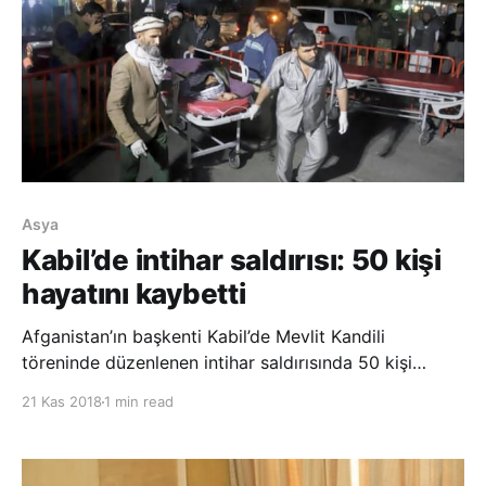
Asya
Kabil’de intihar saldırısı: 50 kişi
hayatını kaybetti
Afganistan’ın başkenti Kabil’de Mevlit Kandili
töreninde düzenlenen intihar saldırısında 50 kişi
yaşamını yitirdi, 85 kişi yaralandı. Sağlık Bakanlığı
21 Kas 2018
1 min read
Sözcüsü Vahid Mecruh, yaptığı açıklamada, Kabil
Havalimanı yolu güzergahındaki Oranus Düğün
Salonu’nda Mevlit Kandili töreni esnası