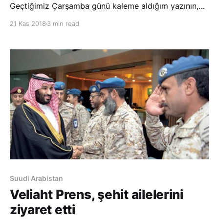
Geçtiğimiz Çarşamba günü kaleme aldığım yazının,
sınırları aştığını, ABD’deki yeni gelişmelere önem
21 Kas 2018
3 min read
verdiğini ve Hamas Hareketi’yle İsrail ordusu arasında
çıkan çatışmalar ışığında Gazze halkının yaşadığı
sıkıntıları ikinci plana attığını söyledi. M
Suudi Arabistan
Veliaht Prens, şehit ailelerini
ziyaret etti