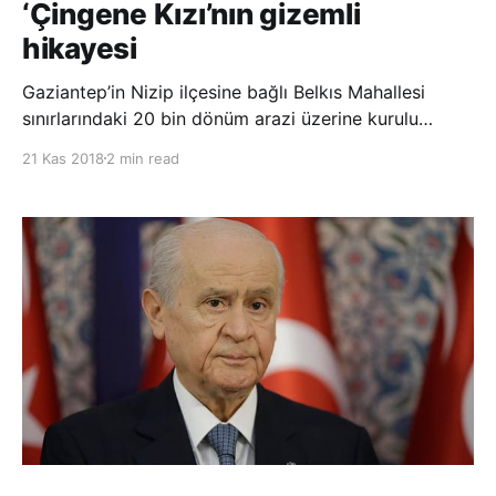
‘Çingene Kızı’nın gizemli
hikayesi
Gaziantep’in Nizip ilçesine bağlı Belkıs Mahallesi
sınırlarındaki 20 bin dönüm arazi üzerine kurulu
Zeugma Antik Kenti’nde, 1998 yılında çıkarılan ve
21 Kas 2018
2 min read
şehrin önemli simgelerinden biri haline gelen “Çingene
Kızı” mozaiğinin yıllar önce yurt dışına kaçırılan kayıp
parçaları, uzu