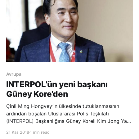
Avrupa
INTERPOL’ün yeni başkanı
Güney Kore’den
Çinli Mıng Hongvey’in ülkesinde tutuklanmasının
ardından boşalan Uluslararası Polis Teşkilatı
(INTERPOL) Başkanlığına Güney Koreli Kim Jong Yang
seçildi. INTERPOL Genel Kurulu’nun Dubai’deki
21 Kas 2018
1 min read
toplantısında yapılan seçimde, oyların 3’te 2’sini