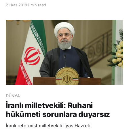
değerinde kaçak mal ticareti yapıldığını açıkladı.
21 Kas 2018
1 min read
“Dünya-yi İktisad” gazetesinin haberine göre, İçişleri
Bakanlığı’nda düzenlenen bir toplantıda konuşan
Mueyyidi, “Sunulan
DÜNYA
İranlı milletvekili: Ruhani
hükümeti sorunlara duyarsız
İranlı reformist milletvekili İlyas Hazreti,