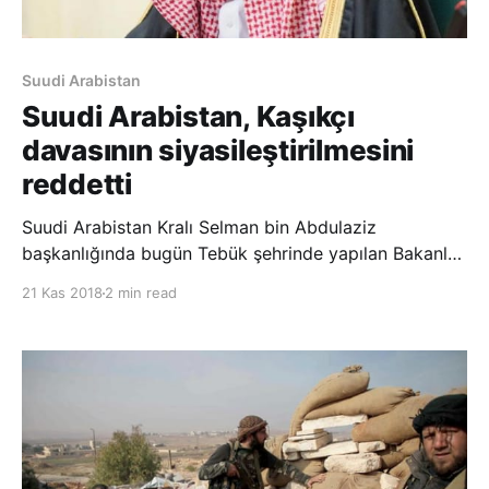
Suudi Arabistan
Suudi Arabistan, Kaşıkçı
davasının siyasileştirilmesini
reddetti
Suudi Arabistan Kralı Selman bin Abdulaziz
başkanlığında bugün Tebük şehrinde yapılan Bakanlar
Kurulu toplantısında, sanıklar hakkında hüküm
21 Kas 2018
2 min read
verilmesi için Başsavcılık tarafından Suudi yargısına
sevk edilen Kaşıkçı davasının siyasallaştırılması
reddedildi. Bakanlar Kurulu, Cemal Kaşıkçı davasına ili