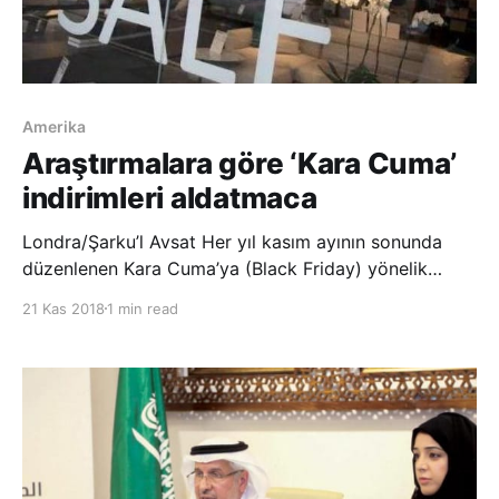
Amerika
Araştırmalara göre ‘Kara Cuma’
indirimleri aldatmaca
Londra/Şarku’l Avsat Her yıl kasım ayının sonunda
düzenlenen Kara Cuma’ya (Black Friday) yönelik
yapılan son araştırma söz konusu gündeki fırsat ve
21 Kas 2018
1 min read
indirimlerin genellikle kurgusal ve aldatıcı olduğunu
ortaya koydu. Home Products and Services şirketi
tarafından bir grup tüketicinin katıl