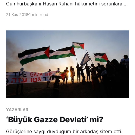
Cumhurbaşkanı Hasan Ruhani hükümetini sorunlara
“duyarsız” kalmakla suçladı. Tasnim Haber Ajansı’na
21 Kas 2018
1 min read
konuşan Tahran milletvekili Hazreti, Ruhani’nin geçen
ay kabinede yaptığı değişiklikleri ülke sorunlarını
çözme yolunda yetersiz bu
YAZARLAR
‘Büyük Gazze Devleti’ mi?
Görüşlerine saygı duyduğum bir arkadaş sitem etti.