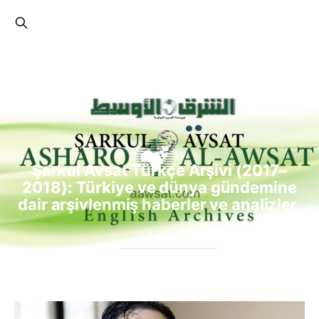
Şarkul Avsat Türkçe Arşivi (2017–
2018): Türkiye ve dünya gündemine
dair arşivlenmiş haberler ve analizler.