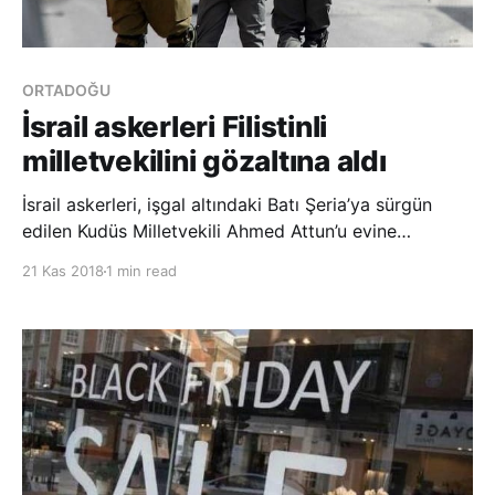
ORTADOĞU
İsrail askerleri Filistinli
milletvekilini gözaltına aldı
İsrail askerleri, işgal altındaki Batı Şeria’ya sürgün
edilen Kudüs Milletvekili Ahmed Attun’u evine
düzenlediği baskınla gözaltına aldı. Görgü
21 Kas 2018
1 min read
tanıklarından alınan bilgiye göre, İsrail askerleri,
Attun’un Ramallah kentine bağlı El-Bire beldesinde
bulunan evine baskın düzenledi. Ha