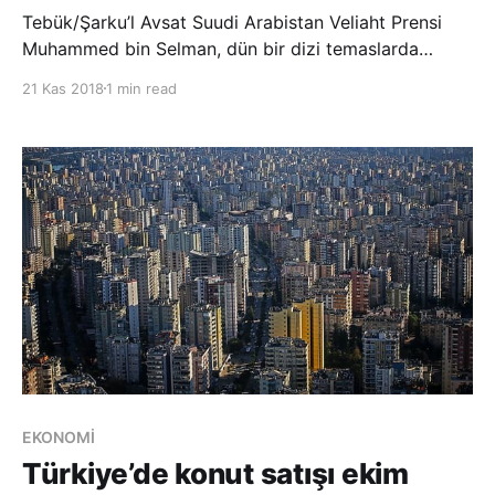
Tebük/Şarku’l Avsat Suudi Arabistan Veliaht Prensi
Muhammed bin Selman, dün bir dizi temaslarda
bulunmak üzere gittiği Tebük’te şehit ailelerini ziyaret
21 Kas 2018
1 min read
etti. Dün Tebük’te düzenlenen resmi törene katılan
Veliaht Prens, şehirdeki çalışmaları inceledikten sonra
şehit ailelerini ziyaret etti. Şehit yak
EKONOMİ
Türkiye’de konut satışı ekim