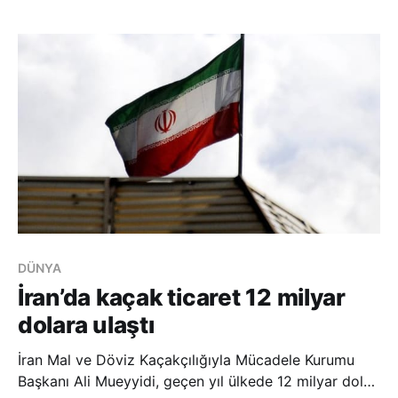
ortaokullar için 10 seri şeklinde hazırlanan kitapların
6’sı eğitime hazır hale getirilirken, bu kitaplar
DÜNYA
İran’da kaçak ticaret 12 milyar
dolara ulaştı
İran Mal ve Döviz Kaçakçılığıyla Mücadele Kurumu
Başkanı Ali Mueyyidi, geçen yıl ülkede 12 milyar dolar