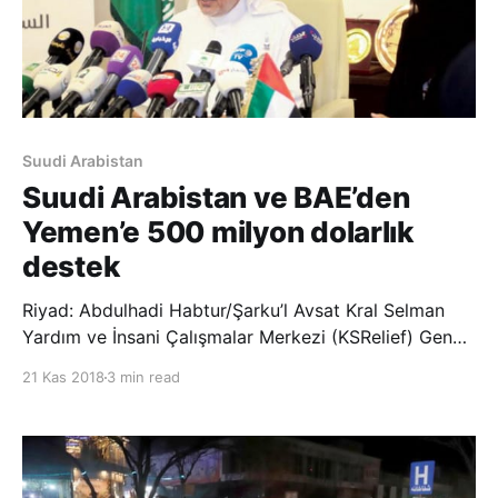
Suudi Arabistan
Suudi Arabistan ve BAE’den
Yemen’e 500 milyon dolarlık
destek
Riyad: Abdulhadi Habtur/Şarku’l Avsat Kral Selman
Yardım ve İnsani Çalışmalar Merkezi (KSRelief) Genel
Sekreteri olan Dr. Abdullah Rabia ve BAE Uluslararası
21 Kas 2018
3 min read
İşbirliği Bakanı Reem el-Haşimi tarafından Riyad’da
ortak basın toplantısı düzenledi. Toplantıda konuşan
yetkililer, Suudi Arabistan ve B