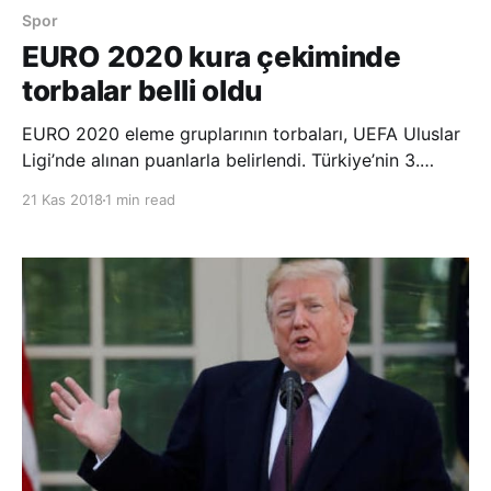
Spor
EURO 2020 kura çekiminde
torbalar belli oldu
EURO 2020 eleme gruplarının torbaları, UEFA Uluslar
Ligi’nde alınan puanlarla belirlendi. Türkiye’nin 3.
torbada yer aldığı kura çekimi, İrlanda’nın başkenti
21 Kas 2018
1 min read
Dublin’de 2 Aralıkta gerçekleştirilecek. 55 takımın 10
grupta mücadele edeceği elemelerde, 5 tane 5, 5
tane de 6 takım