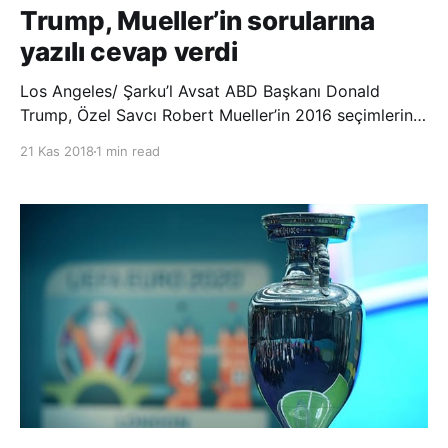
Trump, Mueller’in sorularına
yazılı cevap verdi
Los Angeles/ Şarku’l Avsat ABD Başkanı Donald
Trump, Özel Savcı Robert Mueller’in 2016 seçimlerine
Rus müdahalesi hakkında sorduğu sorulara dün yazılı
21 Kas 2018
1 min read
bir şekilde yanıt verdi. Bu, bir yılı aşkın süredir devam
eden ve Trump tarafından defalarca eleştirilen
soruşturma açısından önemli bir adım.