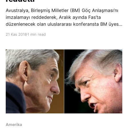
Avustralya, Birleşmiş Milletler (BM) Göç Anlaşması’nı
imzalamayı reddederek, Aralık ayında Fas’ta
düzenlenecek olan uluslararası konferansta BM üyesi
ülkeler tarafından imzalanması beklenen Küresel Göç
21 Kas 2018
1 min read
Sözleşmesi’ne katılmayacağını açıklayan ülkelerin yer
aldığı uzun listeye dahil oldu.
Amerika