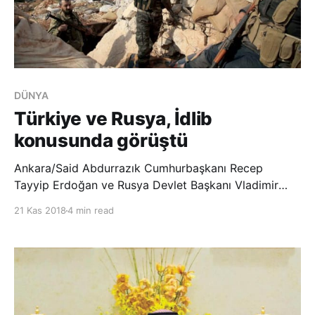
DÜNYA
Türkiye ve Rusya, İdlib
konusunda görüştü
Ankara/Said Abdurrazık Cumhurbaşkanı Recep
Tayyip Erdoğan ve Rusya Devlet Başkanı Vladimir
Putin’in önceki gün İstanbul’daki buluşmalarının
21 Kas 2018
4 min read
üzerinden henüz 24 saat geçmeden Savunma Bakanı
Hulusi Akar ve Rus mevkidaşı Sergey Şoygu,
Rusya’nın Soçi kentinde bir araya geldi. Görüşmede
Suriye’deki son ge