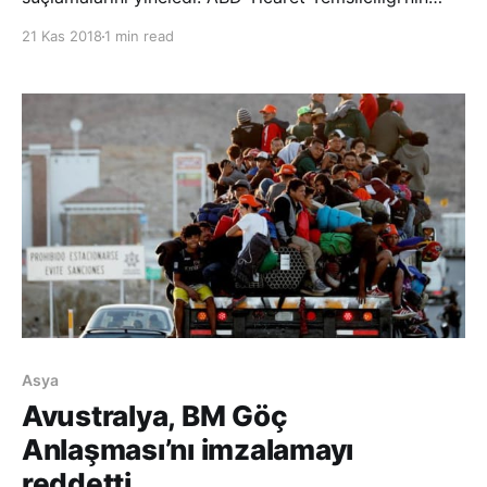
Çin’in fikri mülkiyet ve teknoloji transfer politikalarına
21 Kas 2018
1 min read
dair hazırladığı ‘Section 301’ adlı soruşturma
raporunun güncellenmiş halinde
Asya
Avustralya, BM Göç
Anlaşması’nı imzalamayı
reddetti