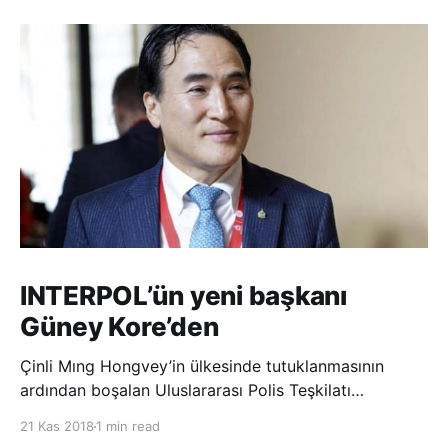
INTERPOL’ün yeni başkanı
Güney Kore’den
Çinli Mıng Hongvey’in ülkesinde tutuklanmasının
ardından boşalan Uluslararası Polis Teşkilatı
(INTERPOL) Başkanlığına Güney Koreli Kim Jong Yang
21 Kas 2018
1 min read
seçildi. INTERPOL Genel Kurulu’nun Dubai’deki