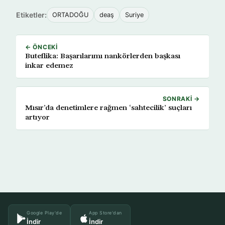
Etiketler:
ORTADOĞU
deaş
Suriye
← ÖNCEKI
Buteflika: Başarılarımı nankörlerden başkası
inkar edemez
SONRAKI →
Mısır’da denetimlere rağmen ‘sahtecilik’ suçları
artıyor
Google Play'de
App Store'dan
İndir
İndir