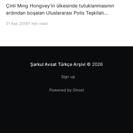
Çinli Mıng Hongvey’in ülkesinde tutuklanmasının
ardından boşalan Uluslararası Polis Teşkilatı
(INTERPOL) Başkanlığına Güney Koreli Kim Jong Yang
21 Kas 2018
1 min read
seçildi. INTERPOL Genel Kurulu’nun Dubai’deki
toplantısında yapılan seçimde, oyların 3’te 2’sini
kazanan Kim, teşkilatın yeni
Şarkul Avsat Türkçe Arşivi
© 2026
Sign up
Powered by Ghost