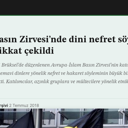
asın Zirvesi’nde dini nefret s
ikkat çekildi
i Brüksel’de düzenlenen Avrupa-İslam Basın Zirvesi’nin katıl
 semavi dinlere yönelik nefret ve hakaret söyleminin büyük b
i. Katılımcılar, azınlık gruplara ve mültecilere yönelik etnik
rşivi
·
2 Temmuz 2018