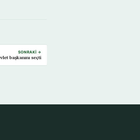
SONRAKI →
let başkanını seçti