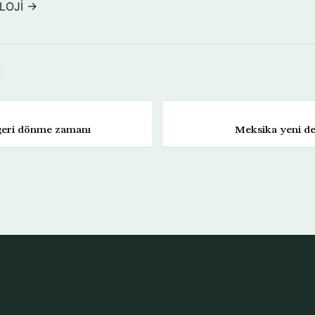
LOJİ →
a geri dönme zamanı
Meksika yeni dev