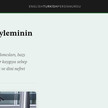
ENGLISH
TURKISH
PERSIAN
URDU
öyleminin
ımcıları, bazı
ir kaygıya sebep
 ve dini nefret