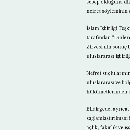
sebep olduğuna dikk
nefret söyleminin d
İslam İşbirliği Teş
tarafından “Dinler
Zirvesi’nin sonuç 
uluslararası işbirli
Nefret suçlularını
uluslararası ve bö
hükümetlerinden de
Bildirgede, ayrıca,
sağlamlaştırılması 
açlık, fakirlik ve i