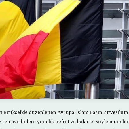
ti Brüksel’de düzenlenen Avrupa-İslam Basın Zirvesi’nin k
de semavi dinlere yönelik nefret ve hakaret söyleminin b