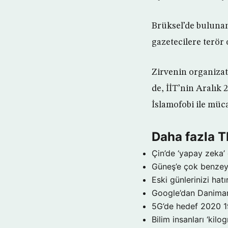
Brüksel’de bulunan
gazetecilere terör 
Zirvenin organizat
de, İİT’nin Aralık
İslamofobi ile müca
Daha fazla 
Çin’de ‘yapay zeka’ 
Güneş’e çok benzeye
Eski günlerinizi hat
Google’dan Danimar
5G’de hedef 2020
1
Bilim insanları ‘kil