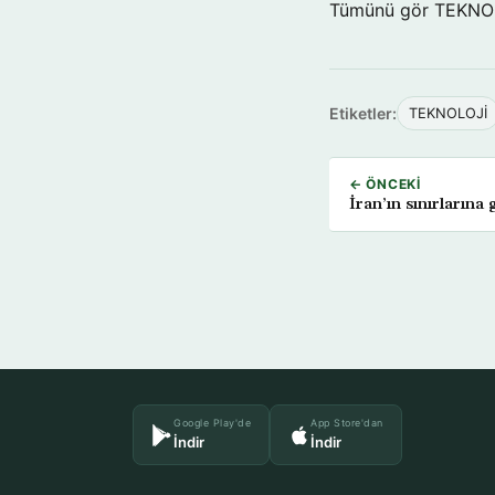
Tümünü gör TEKNO
Etiketler:
TEKNOLOJİ
← ÖNCEKI
İran’ın sınırların
Google Play'de
App Store'dan
İndir
İndir