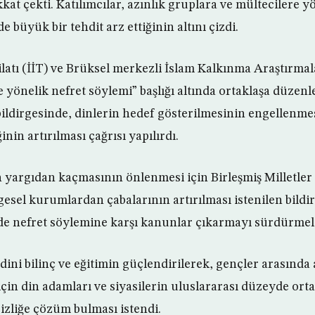
at çekti. Katılımcılar, azınlık gruplara ve mültecilere yö
e büyük bir tehdit arz ettiğinin altını çizdi.
kilatı (İİT) ve Brüksel merkezli İslam Kalkınma Araştırma
e yönelik nefret söylemi” başlığı altında ortaklaşa düzen
bildirgesinde, dinlerin hedef gösterilmesinin engellenme
ğinin artırılması çağrısı yapılırdı.
n yargıdan kaçmasının önlenmesi için Birleşmiş Milletler 
lgesel kurumlardan çabalarının artırılması istenilen bild
 nefret söylemine karşı kanunlar çıkarmayı sürdürmeler
 dini bilinç ve eğitimin güçlendirilerek, gençler arasında 
için din adamları ve siyasilerin uluslararası düzeyde orta
şsizliğe çözüm bulması istendi.