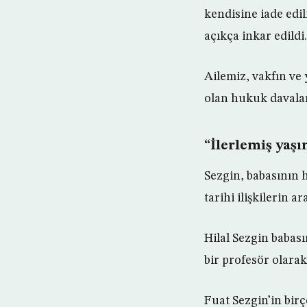
kendisine iade edil
açıkça inkar edildi.
Ailemiz, vakfın ve
olan hukuk davalar
“İlerlemiş yaş
Sezgin, babasının h
tarihi ilişkilerin a
Hilal Sezgin babas
bir profesör olarak
Fuat Sezgin’in birç