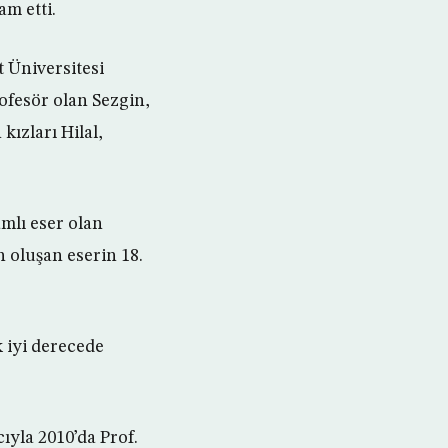
m etti.
 Üniversitesi
ofesör olan Sezgin,
kızları Hilal,
mlı eser olan
n oluşan eserin 18.
k iyi derecede
ıyla 2010’da Prof.