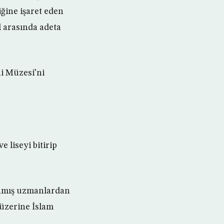
ğine işaret eden
l arasında adeta
hi Müzesi’ni
 liseyi bitirip
nınmış uzmanlardan
 üzerine İslam