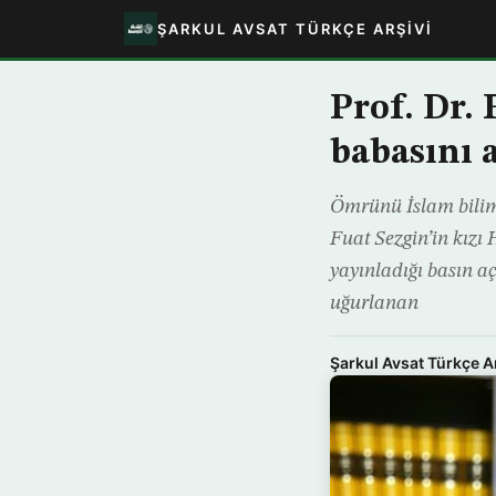
ŞARKUL AVSAT TÜRKÇE ARŞIVI
Prof. Dr. 
babasını a
Ömrünü İslam biliml
Fuat Sezgin’in kızı
yayınladığı basın a
uğurlanan
Şarkul Avsat Türkçe A