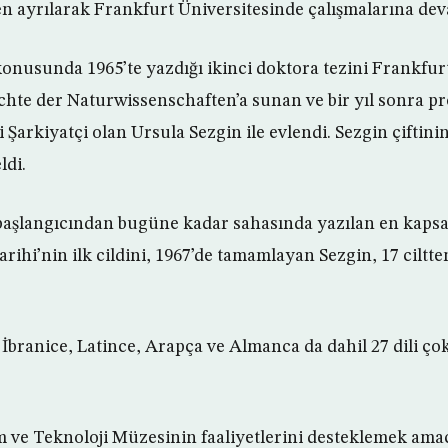
n ayrılarak Frankfurt Üniversitesinde çalışmalarına deva
onusunda 1965’te yazdığı ikinci doktora tezini Frankfurt
ichte der Naturwissenschaften’a sunan ve bir yıl sonra pr
i Şarkiyatçi olan Ursula Sezgin ile evlendi. Sezgin çiftinin 
ldi.
 başlangıcından bugüne kadar sahasında yazılan en kapsa
rihi’nin ilk cildini, 1967’de tamamlayan Sezgin, 17 ciltte
İbranice, Latince, Arapça ve Almanca da dahil 27 dili ço
im ve Teknoloji Müzesinin faaliyetlerini desteklemek amac