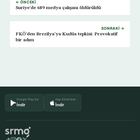
← ÖNCEKI
Suriye’de 689 medya çalışanı öldürüldü
SONRAKI →
FKÖ’den Brezilya’ya Kudüs tepkisi: Provokatif
bir adım
Google Play'de
App Store'dan
İndir
İndir