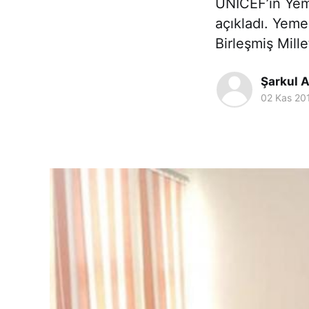
UNICEF’in Yeme
açıkladı. Yem
Birleşmiş Mil
Şarkul 
02 Kas 20