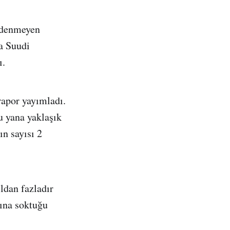
 ödenmeyen
da Suudi
ı.
rapor yayımladı.
 yana yaklaşık
n sayısı 2
ldan fazladır
tına soktuğu