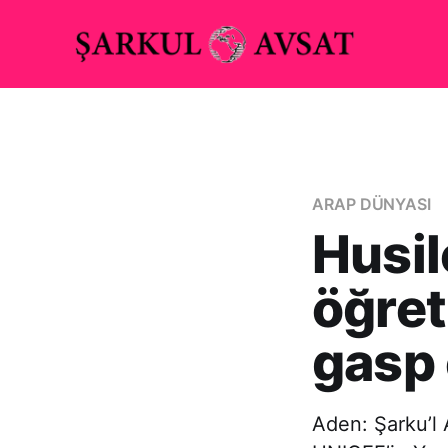
ARAP DÜNYASI
Husil
öğret
gasp 
Aden: Şarku’l 