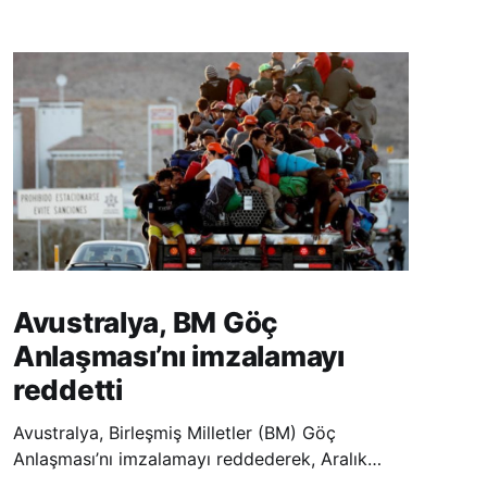
Avustralya, BM Göç
Anlaşması’nı imzalamayı
reddetti
Avustralya, Birleşmiş Milletler (BM) Göç
Anlaşması’nı imzalamayı reddederek, Aralık
ayında Fas’ta düzenlenecek olan uluslararası