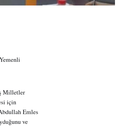
 Yemenli
 Milletler
i için
 Abdullah Emles
oyduğunu ve