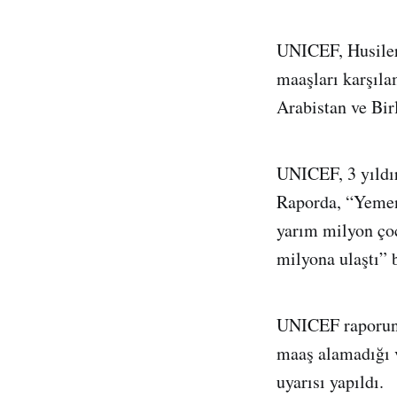
UNICEF, Husiler
maaşları karşıla
Arabistan ve Bir
UNICEF, 3 yıldır
Raporda, “Yemen
yarım milyon çoc
milyona ulaştı” b
UNICEF raporunda
maaş alamadığı v
uyarısı yapıldı.