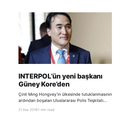
INTERPOL’ün yeni başkanı
Güney Kore’den
Çinli Mıng Hongvey’in ülkesinde tutuklanmasının
ardından boşalan Uluslararası Polis Teşkilatı
(INTERPOL) Başkanlığına Güney Koreli Kim
21 Kas 2018
1 min read
Jong Yang seçildi. INTERPOL Genel Kurulu’nun