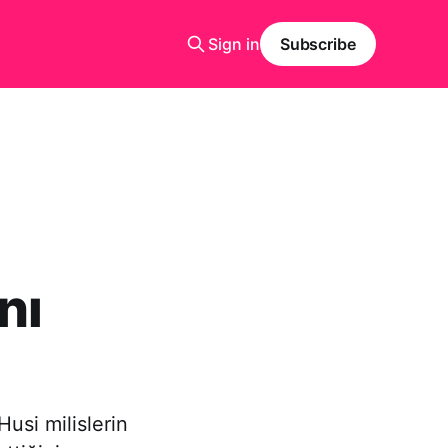
Sign in
Subscribe
nı
usi milislerin