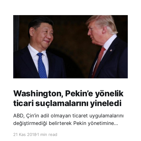
Washington, Pekin’e yönelik
ticari suçlamalarını yineledi
ABD, Çin’in adil olmayan ticaret uygulamalarını
değiştirmediği belirterek Pekin yönetimine
yönelik suçlamalarını yineledi. ABD Ticaret
21 Kas 2018
1 min read
Temsilciliği’nin Çin’in fikri mülkiyet ve teknoloji