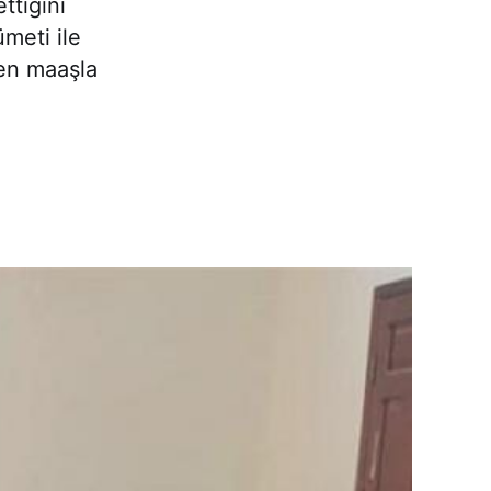
ttiğini
meti ile
en maaşla