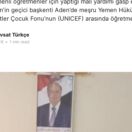
nli öğretmenler için yaptığı mali yardımı gasp e
en’in geçici başkenti Aden’de meşru Yemen Hükü
letler Çocuk Fonu’nun (UNICEF) arasında öğretm
Avsat Türkçe
18
•
1 min read