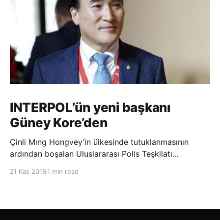
INTERPOL’ün yeni başkanı
Güney Kore’den
Çinli Mıng Hongvey’in ülkesinde tutuklanmasının
ardından boşalan Uluslararası Polis Teşkilatı
(INTERPOL) Başkanlığına Güney Koreli Kim Jong Yang
21 Kas 2018
1 min read
seçildi. INTERPOL Genel Kurulu’nun Dubai’deki
toplantısında yapılan seçimde, oyların 3’te 2’sini
kazanan Kim, teşkilatın yeni