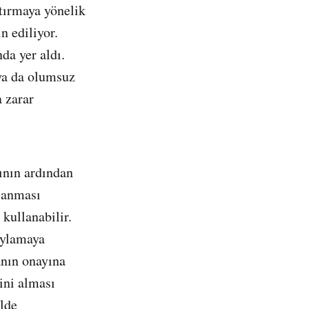
tırmaya yönelik
n ediliyor.
da yer aldı.
 ya da olumsuz
a zarar
ının ardından
alanması
kullanabilir.
oylamaya
anın onayına
ini alması
lde