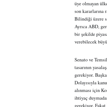
üye olmayan ülke
son kararlarına 
Bilindiği üzere 
Ayrıca ABD, gere
bir şekilde piyas
verebilecek büyük
Senato ve Temsi
tasarının yasala
gerekiyor. Başkan
Dolayısıyla kanu
alınması için Ko
ihtiyaç duymadan
gerekiyor. Fakat