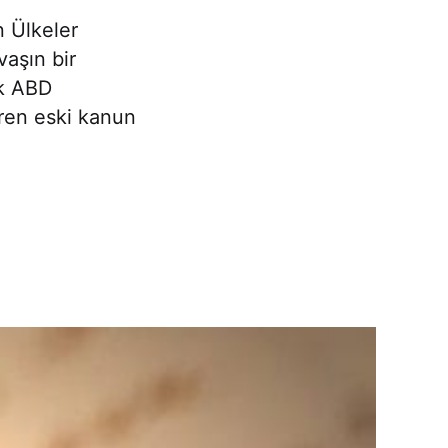
 Ülkeler
aşın bir
ak ABD
ren eski kanun