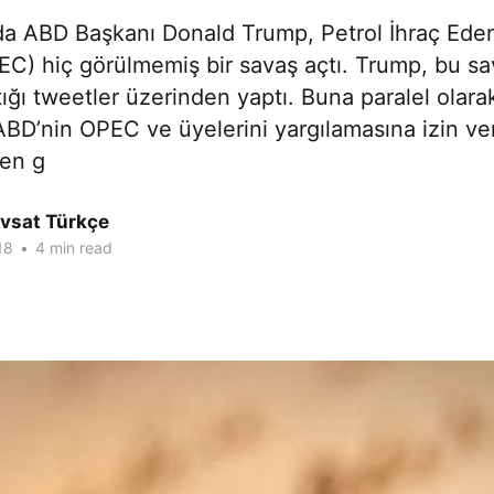
a ABD Başkanı Donald Trump, Petrol İhraç Eden
C) hiç görülmemiş bir savaş açtı. Trump, bu sav
tığı tweetler üzerinden yaptı. Buna paralel olar
ABD’nin OPEC ve üyelerini yargılamasına izin ve
den g
Avsat Türkçe
18
•
4 min read