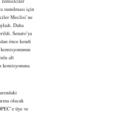
 Temsilciler
a sunulması için
ciler Meclisi’ne
ayladı. Daha
rildi. Senato’ya
adan önce kendi
gı komisyonunun
mlu alt
rgı komisyonuna
larındaki
arına olacak
 OPEC’e üye ve