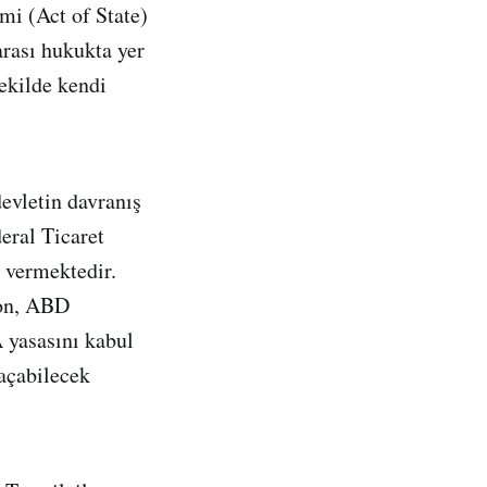
mi (Act of State)
arası hukukta yer
şekilde kendi
evletin davranış
eral Ticaret
 vermektedir.
ton, ABD
 yasasını kabul
 açabilecek