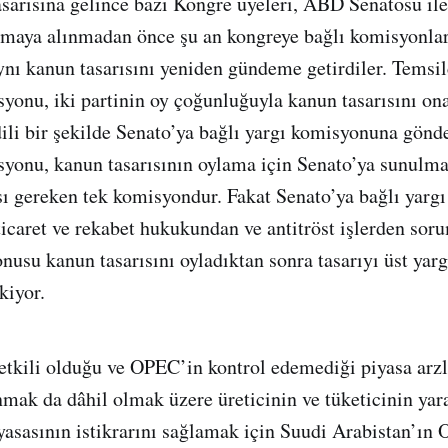
arısına gelince bazı Kongre üyeleri, ABD Senatosu ile
amaya alınmadan önce şu an kongreye bağlı komisyonlar
ynı kanun tasarısını yeniden gündeme getirdiler. Temsil
syonu, iki partinin oy çoğunluğuyla kanun tasarısını on
dili bir şekilde Senato’ya bağlı yargı komisyonuna gönde
syonu, kanun tasarısının oylama için Senato’ya sunulm
ı gereken tek komisyondur. Fakat Senato’ya bağlı yar
icaret ve rekabet hukukundan ve antitröst işlerden soru
nusu kanun tasarısını oyladıktan sonra tasarıyı üst ya
kiyor.
etkili olduğu ve OPEC’in kontrol edemediği piyasa arz
nmak da dâhil olmak üzere üreticinin ve tüketicinin yar
iyasasının istikrarını sağlamak için Suudi Arabistan’ın