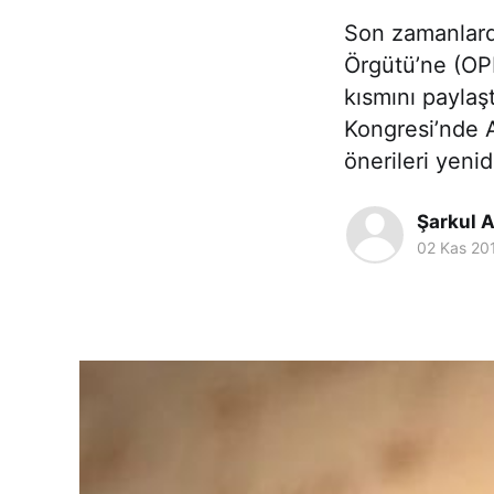
Son zamanlard
Örgütü’ne (OPE
kısmını paylaş
Kongresi’nde 
önerileri yeni
Şarkul 
02 Kas 20