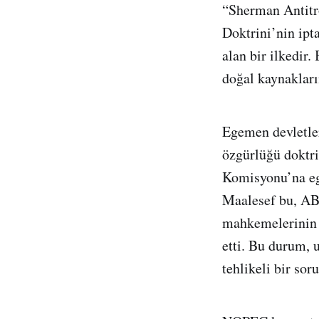
“Sherman Antitrö
Doktrini’nin ipta
alan bir ilkedir.
doğal kaynakları
Egemen devletler
özgürlüğü doktri
Komisyonu’na ege
Maalesef bu, AB
mahkemelerinin 
etti. Bu durum, u
tehlikeli bir sor