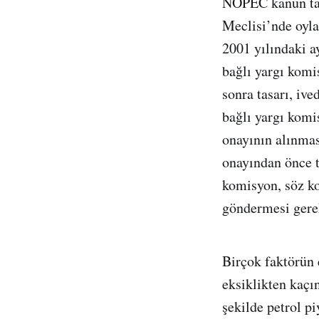
NOPEC kanun tas
Meclisi’nde oyl
2001 yılındaki a
bağlı yargı komi
sonra tasarı, ive
bağlı yargı komi
onayının alınmas
onayından önce t
komisyon, söz ko
göndermesi gere
Birçok faktörün 
eksiklikten kaçı
şekilde petrol p