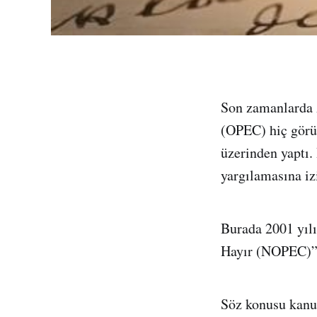
Son zamanlarda 
(OPEC) hiç görül
üzerinden yaptı
yargılamasına iz
Burada 2001 yılı
Hayır (NOPEC)” a
Söz konusu kanun