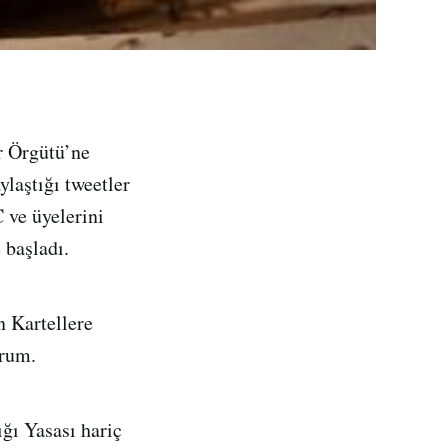
r Örgütü’ne
laştığı tweetler
ve üyelerini
 başladı.
 Kartellere
orum.
ığı Yasası hariç