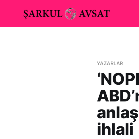
YAZARLAR
‘NOPE
ABD’n
anlaş
ihlali