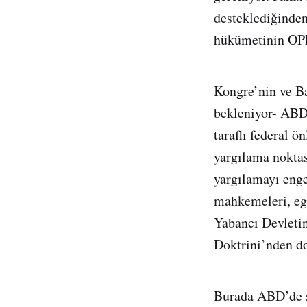
desteklediğinde
hükümetinin OPE
Kongre’nin ve B
bekleniyor- ABD
taraflı federal 
yargılama noktas
yargılamayı enge
mahkemeleri, ege
Yabancı Devletin
Doktrini’nden do
Burada ABD’de sö