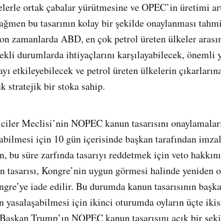
lerle ortak çabalar yürütmesine ve OPEC’in üretimi ar
rağmen bu tasarının kolay bir şekilde onaylanması tahmi
son zamanlarda ABD, en çok petrol üreten ülkeler arasın
kli durumlarda ihtiyaçlarını karşılayabilecek, önemli
ayı etkileyebilecek ve petrol üreten ülkelerin çıkarların
 stratejik bir stoka sahip.
lciler Meclisi’nin NOPEC kanun tasarısını onaylamalar
şabilmesi için 10 gün içerisinde başkan tarafından imz
, bu süre zarfında tasarıyı reddetmek için veto hakkını 
n tasarısı, Kongre’nin uygun görmesi halinde yeniden 
ngre’ye iade edilir. Bu durumda kanun tasarısının başk
 yasalaşabilmesi için ikinci oturumda oyların üçte ikis
 Başkan Trump’ın NOPEC kanun tasarısını açık bir şeki