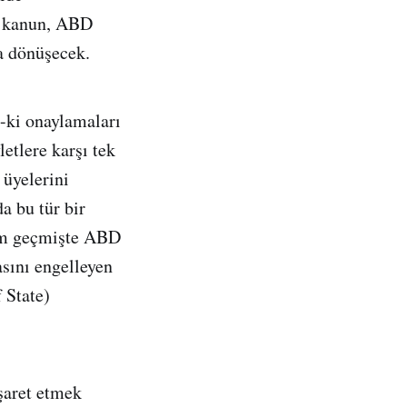
u kanun, ABD
a dönüşecek.
-ki onaylamaları
tlere karşı tek
 üyelerini
a bu tür bir
kim geçmişte ABD
sını engelleyen
 State)
şaret etmek