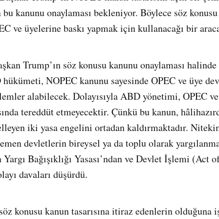
n bu kanunu onaylaması bekleniyor. Böylece söz konus
C ve üyelerine baskı yapmak için kullanacağı bir arac
aşkan Trump’ın söz konusu kanunu onaylaması halinde 
 hükümeti, NOPEC kanunu sayesinde OPEC ve üye devle
önlemler alabilecek. Dolayısıyla ABD yönetimi, OPEC ve
ında tereddüt etmeyecektir. Çünkü bu kanun, hâlihazırd
lleyen iki yasa engelini ortadan kaldırmaktadır. Nite
men devletlerin bireysel ya da toplu olarak yargılanma
 Yargı Bağışıklığı Yasası’ndan ve Devlet İşlemi (Act of
layı davaları düşürdü.
z konusu kanun tasarısına itiraz edenlerin olduğuna i