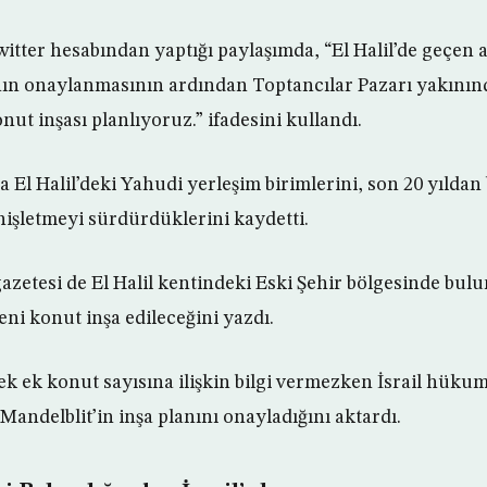
itter hesabından yaptığı paylaşımda, “El Halil’de geçen 
nın onaylanmasının ardından Toptancılar Pazarı yakının
nut inşası planlıyoruz.” ifadesini kullandı.
ca El Halil’deki Yahudi yerleşim birimlerini, son 20 yıldan
nişletmeyi sürdürdüklerini kaydetti.
azetesi de El Halil kentindeki Eski Şehir bölgesinde bul
ni konut inşa edileceğini yazdı.
cek ek konut sayısına ilişkin bilgi vermezken İsrail hük
andelblit’in inşa planını onayladığını aktardı.