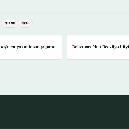
fılıstın
israil
eş’e en yakın insan yapımı
Bolsonaro’dan Brezilya büyü