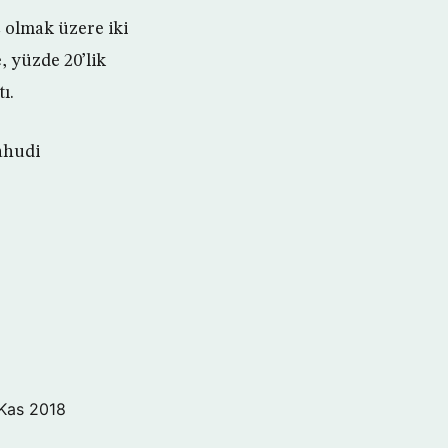
H2 olmak üzere iki
, yüzde 20’lik
ı.
Yahudi
Kas 2018