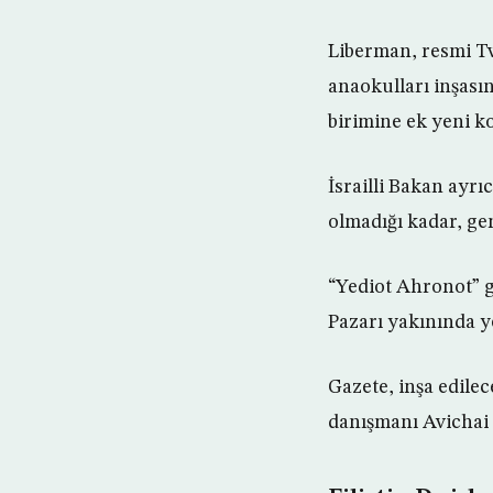
Liberman, resmi Tw
anaokulları inşası
birimine ek yeni ko
İsrailli Bakan ayrı
olmadığı kadar, ge
“Yediot Ahronot” g
Pazarı yakınında ye
Gazete, inşa edile
danışmanı Avichai M