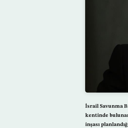
İsrail Savunma Ba
kentinde bulunan
inşası planlandı