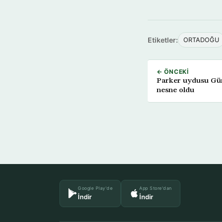
Etiketler:
ORTADOĞU
← ÖNCEKI
Parker uydusu Gün
nesne oldu
Google Play'de
App Store'dan
İndir
İndir