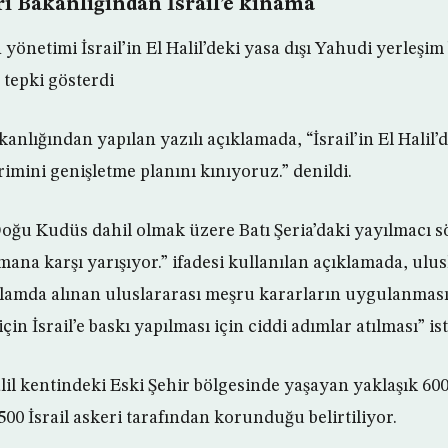
eri Bakanlığından İsrail’e kınama
 yönetimi İsrail’in El Halil’deki yasa dışı Yahudi yerleşim
 tepki gösterdi
akanlığından yapılan yazılı açıklamada, “İsrail’in El Halil’d
imini genişletme planını kınıyoruz.” denildi.
Doğu Kudüs dahil olmak üzere Batı Şeria’daki yayılmacı 
ana karşı yarışıyor.” ifadesi kullanılan açıklamada, ulus
amda alınan uluslararası meşru kararların uygulanması
çin İsrail’e baskı yapılması için ciddi adımlar atılması” ist
alil kentindeki Eski Şehir bölgesinde yaşayan yaklaşık 60
500 İsrail askeri tarafından korunduğu belirtiliyor.