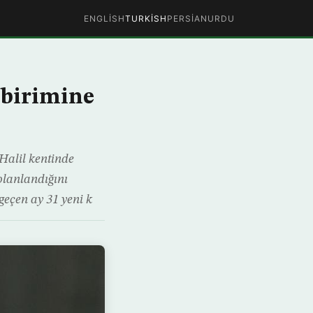
ENGLISH
TURKISH
PERSIAN
URDU
m birimine
Halil kentinde
planlandığını
geçen ay 31 yeni k