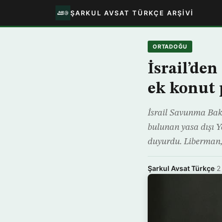
ŞARKUL AVSAT TÜRKÇE ARŞIVI
ORTADOĞU
İsrail’den
ek konut 
İsrail Savunma Baka
bulunan yasa dışı Ya
duyurdu. Liberman, 
Şarkul Avsat Türkçe
·
2