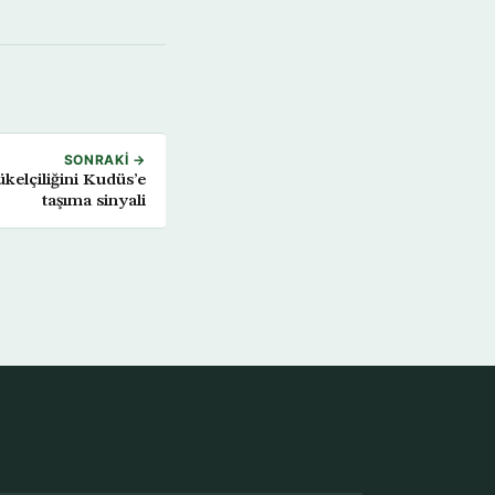
SONRAKI →
kelçiliğini Kudüs’e
taşıma sinyali