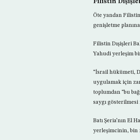
Filistin Dışişl
Öte yandan Filistin
genişletme planına
Filistin Dışişleri B
Yahudi yerleşim bir
“İsrail hükümeti, 
uygulamak için zam
toplumdan “bu bağl
saygı gösterilmesi i
Batı Şeria’nın El H
yerleşimcinin, bin 