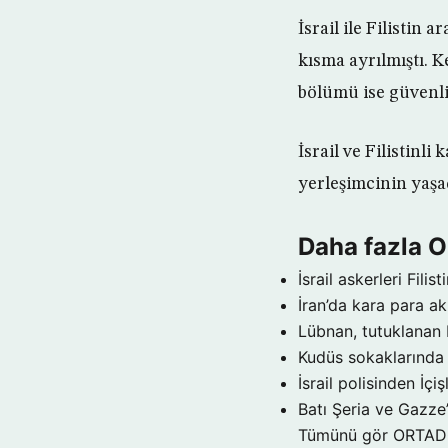
İsrail ile Filistin 
kısma ayrılmıştı. 
bölümü ise güvenlik
İsrail ve Filistinl
yerleşimcinin yaşa
Daha fazla
İsrail askerleri Filist
İran’da kara para a
Lübnan, tutuklanan 
Kudüs sokaklarınd
İsrail polisinden İçi
Batı Şeria ve Gazze
Tümünü gör ORTA