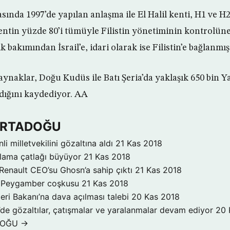
arasında 1997’de yapılan anlaşma ile El Halil kenti, H1 ve 
Kentin yüzde 80’i tümüyle Filistin yönetiminin kontrolüne
 bakımından İsrail’e, idari olarak ise Filistin’e bağlanmışt
i kaynaklar, Doğu Kudüs ile Batı Şeria’da yaklaşık 650 bin 
dığını kaydediyor. AA
 ORTADOĞU
inli milletvekilini gözaltına aldı
21 Kas 2018
klama çatlağı büyüyor
21 Kas 2018
Renault CEO’su Ghosn’a sahip çıktı
21 Kas 2018
a Peygamber coşkusu
21 Kas 2018
şleri Bakanı’na dava açılması talebi
20 Kas 2018
’de gözaltılar, çatışmalar ve yaralanmalar devam ediyor
20 
DOĞU →