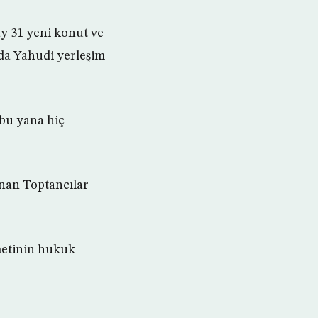
ay 31 yeni konut ve
da Yahudi yerleşim
 bu yana hiç
unan Toptancılar
umetinin hukuk