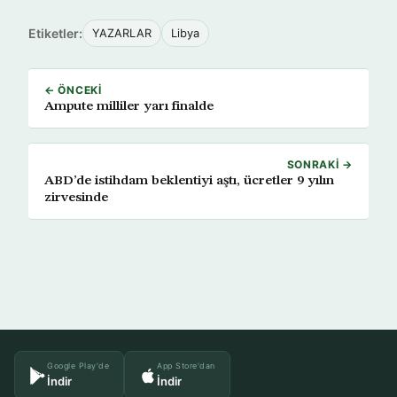
Etiketler:
YAZARLAR
Libya
← ÖNCEKI
Ampute milliler yarı finalde
SONRAKI →
ABD’de istihdam beklentiyi aştı, ücretler 9 yılın
zirvesinde
Google Play'de
App Store'dan
İndir
İndir