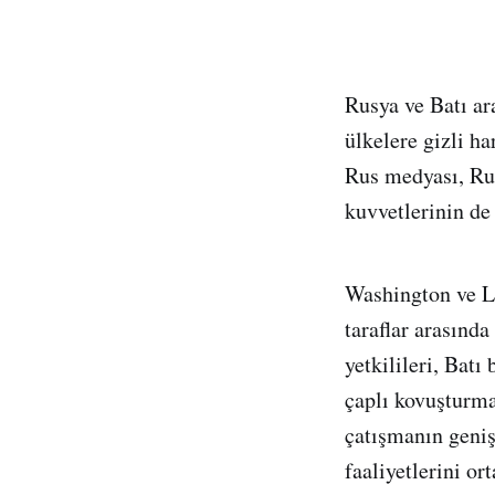
Rusya ve Batı a
ülkelere gizli ha
Rus medyası, Rus
kuvvetlerinin de
Washington ve Lo
taraflar arasınd
yetkilileri, Batı
çaplı kovuşturma
çatışmanın geniş
faaliyetlerini o