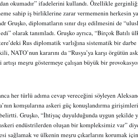
ydan okumadır” ifadelerini kullandı. Özellikle gerginliğ
me sahip iş birliklerine zarar vermemenin herkesin ya
r Gruşko, diplomatların sınır dışı edilmesini de “ulusla
ajedi” olarak tanımladı. Gruşko ayrıca, “Birçok Batılı ü
ere’deki Rus diplomatik varlığına sistematik bir darbe 
kili, NATO’nun kararını da “Rusya’ya karşı örgütün ask
 artışı meşru göstermeye çalışan büyük bir provokasyo
nca her türlü adıma cevap vereceğini söyleyen Aleksan
nın komşularına askeri güç konuşlandırma girişimleri
belirtti. Gruşko, “İhtiyaç duyulduğunda uygun şekilde
askeri endüstrilerden oluşan bir kompleksimiz var” di
si sağlamak ve ülkenin meşru çıkarlarını korumak için