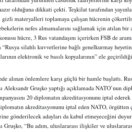
azır olduğuna dikkati çekti. Teşkilat tarafından yayınla
ki gizli materyalleri toplamaya çalışan hücrenin çökerti
şebekelerin nefes almamalarını sağlamak için atılan bir
konusu hücre, 3 Rus vatandaşını içerirken FSB de aram
 “Rusya silahlı kuvvetlerine bağlı genelkurmay heyetini
larının elektronik ve basılı kopyalarının” ele geçirildiğ
de alınan önlemlere karşı güçlü bir hamle başlattı. Rus
ı Aleksandr Gruşko yaptığı açıklamada NATO’nun dipl
mpanyasını 20 diplomatın akreditasyonunu iptal ederek 
 diplomatın akreditasyonunu iptal eden NATO, örgütten ç
rine gönderilecek adayları da kabul etmeyeceğini duyur
 Gruşko, “Bu adım, uluslararası ilişkiler ve uluslarara