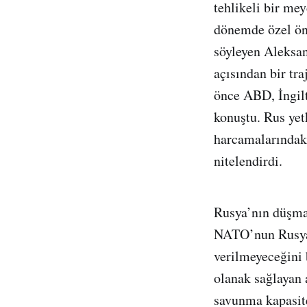
tehlikeli bir me
dönemde özel öne
söyleyen Aleksand
açısından bir tr
önce ABD, İngilt
konuştu. Rus yet
harcamalarındaki
nitelendirdi.
Rusya’nın düşma
NATO’nun Rusya’
verilmeyeceğini 
olanak sağlayan 
savunma kapasite