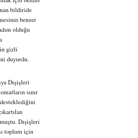
nan bildiride
lmesinin benzer
 adım olduğu
a
n gizli
ini duyurdu.
ya Dışişleri
omatların sınır
desteklediğini
ıkartılan
muştu. Dışişleri
sı toplum için