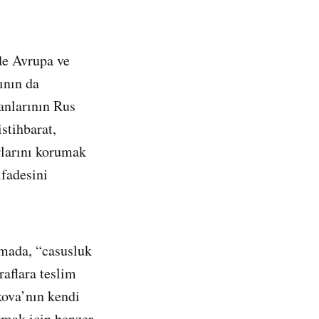
de Avrupa ve
ının da
anlarının Rus
stihbarat,
rlarını korumak
ifadesini
amada, “casusluk
raflara teslim
kova’nın kendi
oymak için benzer