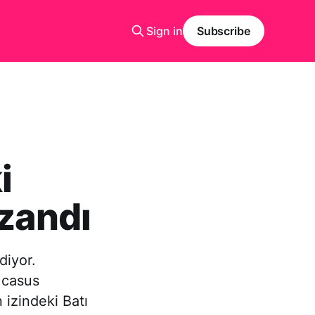
Sign in
Subscribe
i
azandı
diyor.
r casus
 izindeki Batı