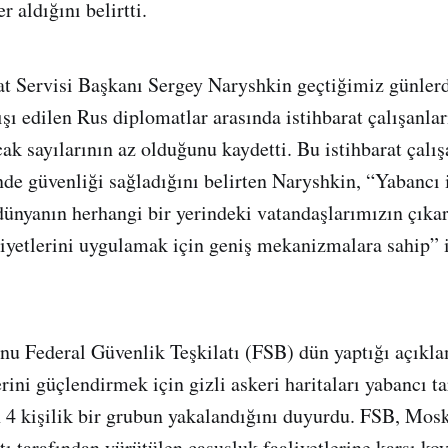
r aldığını belirtti.
at Servisi Başkanı Sergey Naryshkin geçtiğimiz günler
şı edilen Rus diplomatlar arasında istihbarat çalışanlar
k sayılarının az olduğunu kaydetti. Bu istihbarat çalış
nde güvenliği sağladığını belirten Naryshkin, “Yabancı i
dünyanın herhangi bir yerindeki vatandaşlarımızın çıka
aliyetlerini uygulamak için geniş mekanizmalara sahip” 
u Federal Güvenlik Teşkilatı (FSB) dün yaptığı açıkl
rini güçlendirmek için gizli askeri haritaları yabancı ta
 4 kişilik bir grubun yakalandığını duyurdu. FSB, Mos
tı tarafından yürütülen casusluk faaliyetlerine karşı k