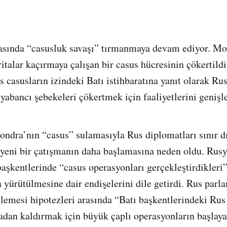
rasında “casusluk savaşı” tırmanmaya devam ediyor. Mo
ritalar kaçırmaya çalışan bir casus hücresinin çökertild
 casusların izindeki Batı istihbaratına yanıt olarak Ru
 yabancı şebekeleri çökertmek için faaliyetlerini genişl
ndra’nın “casus” sulamasıyla Rus diplomatları sınır dı
a yeni bir çatışmanın daha başlamasına neden oldu. Rus
 başkentlerinde “casus operasyonları gerçekleştirdikleri”
 yürütülmesine dair endişelerini dile getirdi. Rus parla
lemesi hipotezleri arasında “Batı başkentlerindeki Rus 
rtadan kaldırmak için büyük çaplı operasyonların başlay