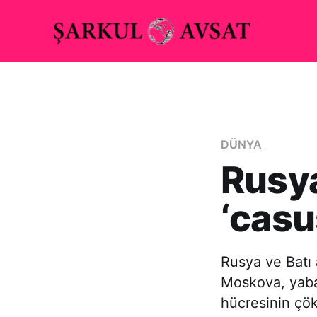
DÜNYA
Rusya
‘casu
Rusya ve Batı
Moskova, yaban
hücresinin çök