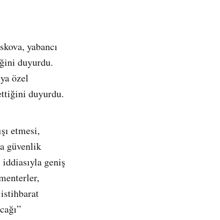
skova, yabancı
iğini duyurdu.
sya özel
ettiğini duyurdu.
şı etmesi,
ya güvenlik
 iddiasıyla geniş
menterler,
istihbarat
acağı”