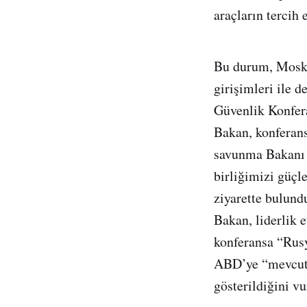
araçların tercih 
Bu durum, Moskov
girişimleri ile 
Güvenlik Konfera
Bakan, konferans
savunma Bakanı ol
birliğimizi güçl
ziyarette bulund
Bakan, liderlik 
konferansa “Rusy
ABD’ye “mevcut 
gösterildiğini vu