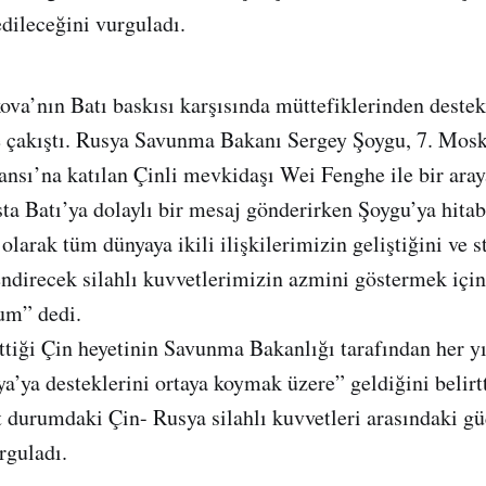
edileceğini vurguladı.
a’nın Batı baskısı karşısında müttefiklerinden deste
de çakıştı. Rusya Savunma Bakanı Sergey Şoygu, 7. Mosk
nsı’na katılan Çinli mevkidaşı Wei Fenghe ile bir araya
ta Batı’ya dolaylı bir mesaj gönderirken Şoygu’ya hitab
arak tüm dünyaya ikili ilişkilerimizin geliştiğini ve st
endirecek silahlı kuvvetlerimizin azmini göstermek içi
um” dedi.
ettiği Çin heyetinin Savunma Bakanlığı tarafından her y
a’ya desteklerini ortaya koymak üzere” geldiğini belirtt
durumdaki Çin- Rusya silahlı kuvvetleri arasındaki gü
rguladı.