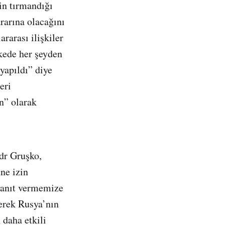
in tırmandığı
rarına olacağını
rarası ilişkiler
lkede her şeyden
yapıldı” diye
eri
n” olarak
dr Gruşko,
ne izin
 yanıt vermemize
yerek Rusya’nın
 daha etkili