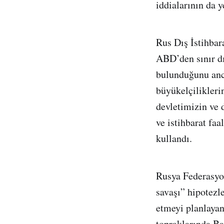
iddialarının da ye
Rus Dış İstihbar
ABD’den sınır dı
bulunduğunu anca
büyükelçilikleri
devletimizin ve 
ve istihbarat fa
kullandı.
Rusya Federasyon
savaşı” hipotezle
etmeyi planlayan
topraklarında Ba