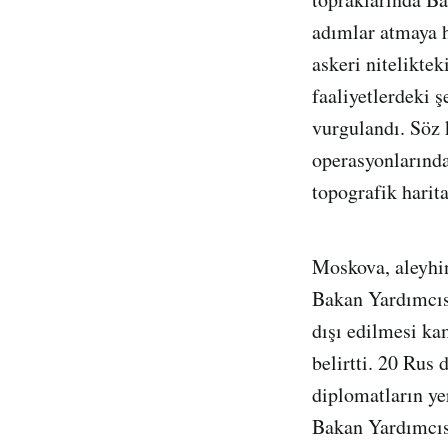
adımlar atmaya h
askeri nitelikte
faaliyetlerdeki 
vurgulandı. Söz 
operasyonlarında
topografik harita
Moskova, aleyhin
Bakan Yardımcıs
dışı edilmesi ka
belirtti. 20 Rus
diplomatların ye
Bakan Yardımcısı