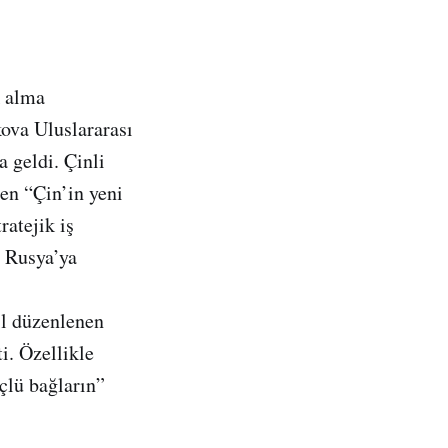
k alma
ova Uluslararası
 geldi. Çinli
en “Çin’in yeni
ratejik iş
n Rusya’ya
ıl düzenlenen
i. Özellikle
çlü bağların”