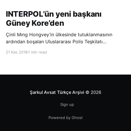
INTERPOL’ün yeni başkanı
Güney Kore’den
Çinli Mıng Hongvey’in ülkesinde tutuklanmasının
ardından boşalan Uluslararası Polis Teşkilatı
(INTERPOL) Başkanlığına Güney Koreli Kim Jong Yang
21 Kas 2018
1 min read
seçildi. INTERPOL Genel Kurulu’nun Dubai’deki
toplantısında yapılan seçimde, oyların 3’te 2’sini
kazanan Kim, teşkilatın yeni
Şarkul Avsat Türkçe Arşivi
© 2026
Sign up
Powered by Ghost