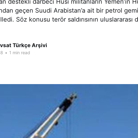
ran destekli darbeci Husi militanların Yemen’in
ından geçen Suudi Arabistan’a ait bir petrol gemi
lledi. Söz konusu terör saldırısının uluslararası d
vsat Türkçe Arşivi
18
•
1 min read