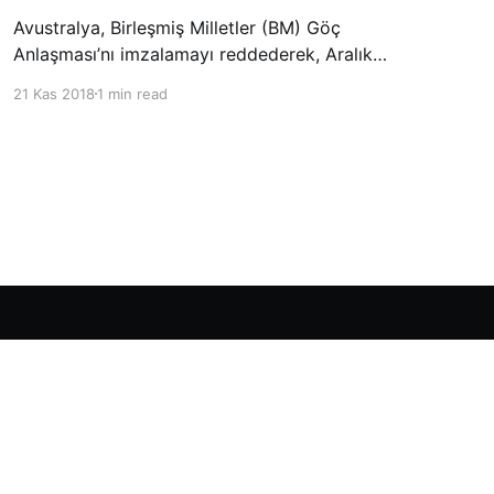
Avustralya, Birleşmiş Milletler (BM) Göç
Anlaşması’nı imzalamayı reddederek, Aralık
ayında Fas’ta düzenlenecek olan uluslararası
21 Kas 2018
1 min read
konferansta BM üyesi ülkeler tarafından
imzalanması beklenen Küresel Göç
Sözleşmesi’ne katılmayacağını açıklayan
ülkelerin yer aldığı uzun listeye dahil oldu.
Powered by Ghost