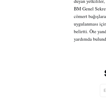
duyan yetkililer,
BM Genel Sekret
cömert bağışlara
uygulanması için
belirtti. Öte ya
yardımda bulundu
E