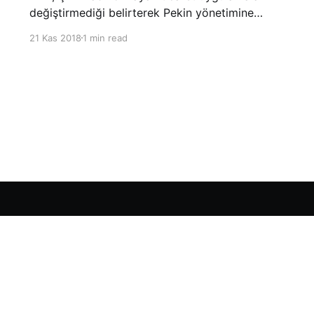
değiştirmediği belirterek Pekin yönetimine
yönelik suçlamalarını yineledi. ABD Ticaret
21 Kas 2018
1 min read
Temsilciliği’nin Çin’in fikri mülkiyet ve teknoloji
transfer politikalarına dair hazırladığı ‘Section
301’ adlı soruşturma raporunun güncellenmiş
halinde
Sign up