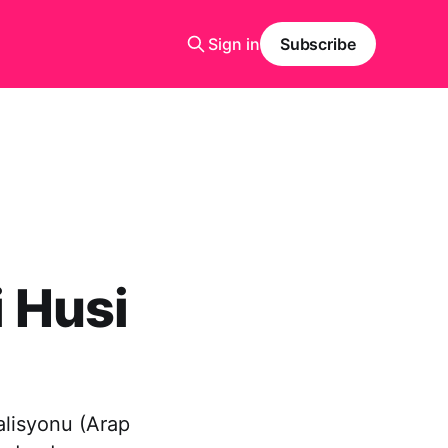
Sign in
Subscribe
i Husi
lisyonu (Arap