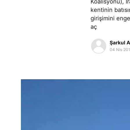
Koalisyonu), İ
kentinin batıs
girişimini enge
aç
Şarkul A
04 Nis 20