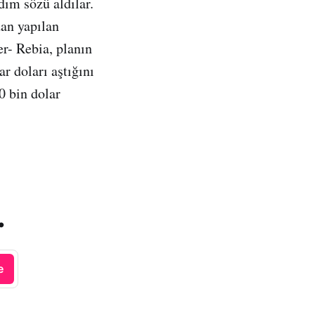
dım sözü aldılar.
an yapılan
r- Rebia, planın
r doları aştığını
0 bin dolar
.
e