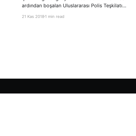
ardından boşalan Uluslararası Polis Teşkilatı
(INTERPOL) Başkanlığına Güney Koreli Kim
21 Kas 2018
1 min read
Jong Yang seçildi. INTERPOL Genel Kurulu’nun
Dubai’deki toplantısında yapılan seçimde,
oyların 3’te 2’sini kazanan Kim, teşkilatın yeni
Şarkul Avsat Türkçe Arşivi
© 2026