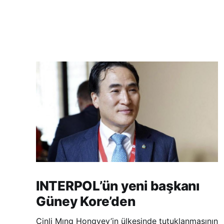
INTERPOL’ün yeni başkanı
Güney Kore’den
Çinli Mıng Hongvey’in ülkesinde tutuklanmasının