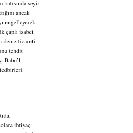
n batısında seyir
ttığını ancak
yı engelleyerek
ük çaplı isabet
ı deniz ticareti
nu tehdit
şı Babu’l
edbirleri
tıda,
olara ihtiyaç