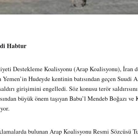
di Habtur
yeti Destekleme Koalisyonu (Arap Koalisyonu), İran de
n Yemen’in Hudeyde kentinin batısından geçen Suudi Ara
aldırı girişimini engelledi. Söz konusu terör saldırısını
çısından büyük önem taşıyan Babu’l Mendeb Boğazı ve 
yor.
ıklamalarda bulunan Arap Koalisyonu Resmi Sözcüsü Tu