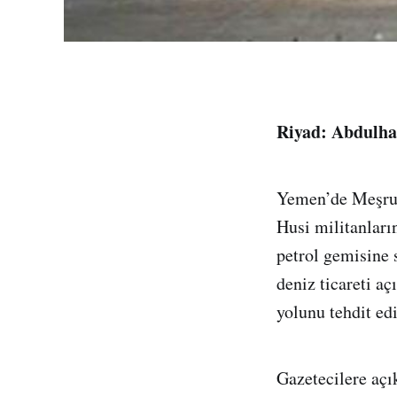
Riyad: Abdulha
Yemen’de Meşrui
Husi militanları
petrol gemisine s
deniz ticareti a
yolunu tehdit edi
Gazetecilere aç