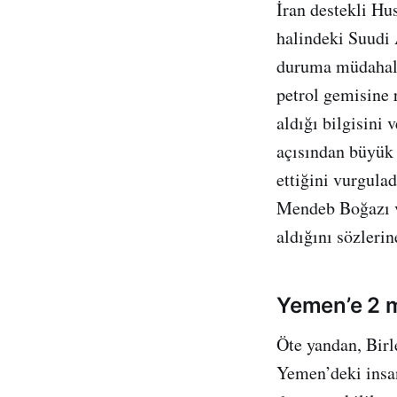
İran destekli Hu
halindeki Suudi A
duruma müdahale 
petrol gemisine r
aldığı bilgisini 
açısından büyük
ettiğini vurgulad
Mendeb Boğazı ve
aldığını sözlerin
Yemen’e 2 m
Öte yandan, Birl
Yemen’deki insan