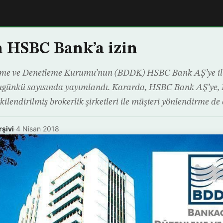
 HSBC Bank’a izin
me ve Denetleme Kurumu’nun (BDDK) HSBC Bank AŞ’ye iliş
ugünkü sayısında yayımlandı. Kararda, HSBC Bank AŞ’ye,
kilendirilmiş brokerlik şirketleri ile müşteri yönlendirme d
rşivi
·
4 Nisan 2018