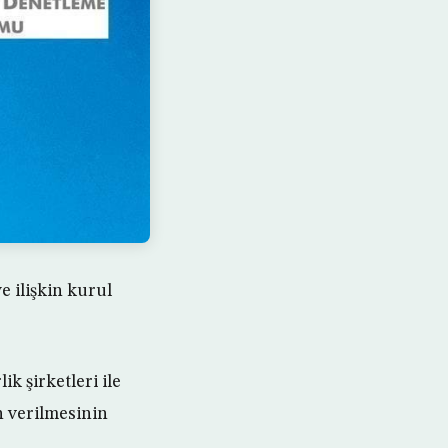
ilişkin kurul
k şirketleri ile
n verilmesinin