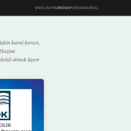
ENGLISH
TURKISH
PERSIAN
URDU
kin kurul kararı,
 Hazine
e dahil olmak üzere