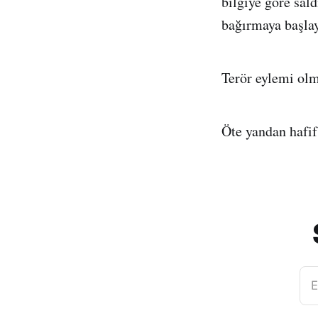
bilgiye göre sal
bağırmaya başlay
Terör eylemi olm
Öte yandan hafif
E