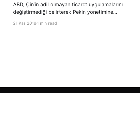
ABD, Çin’in adil olmayan ticaret uygulamalarını
değiştirmediği belirterek Pekin yönetimine
yönelik suçlamalarını yineledi. ABD Ticaret
21 Kas 2018
1 min read
Temsilciliği’nin Çin’in fikri mülkiyet ve teknoloji
transfer politikalarına dair hazırladığı ‘Section
301’ adlı soruşturma raporunun güncellenmiş
halinde
Sign up