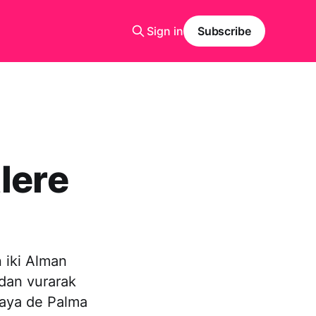
Sign in
Subscribe
lere
 iki Alman
ından vurarak
 Playa de Palma