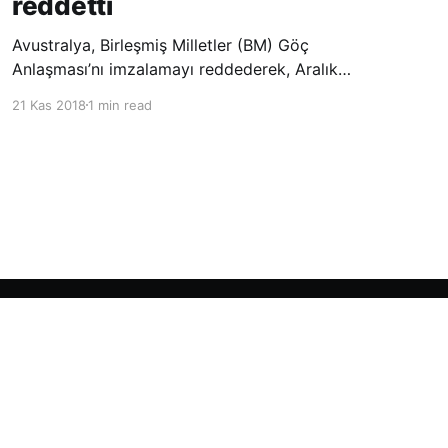
reddetti
Avustralya, Birleşmiş Milletler (BM) Göç
Anlaşması’nı imzalamayı reddederek, Aralık
ayında Fas’ta düzenlenecek olan uluslararası
21 Kas 2018
1 min read
konferansta BM üyesi ülkeler tarafından
imzalanması beklenen Küresel Göç
Sözleşmesi’ne katılmayacağını açıklayan
ülkelerin yer aldığı uzun listeye dahil oldu.
Powered by Ghost