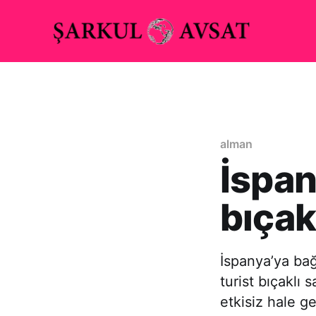
alman
İspan
bıçakl
İspanya’ya bağ
turist bıçaklı 
etkisiz hale ge