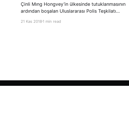
Çinli Mıng Hongvey’in ülkesinde tutuklanmasının
ardından boşalan Uluslararası Polis Teşkilatı
(INTERPOL) Başkanlığına Güney Koreli Kim
21 Kas 2018
1 min read
Jong Yang seçildi. INTERPOL Genel Kurulu’nun
Dubai’deki toplantısında yapılan seçimde,
oyların 3’te 2’sini kazanan Kim, teşkilatın yeni
Şarkul Avsat Türkçe Arşivi
© 2026