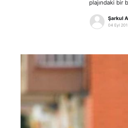
plajındaki bir 
Şarkul A
04 Eyl 20