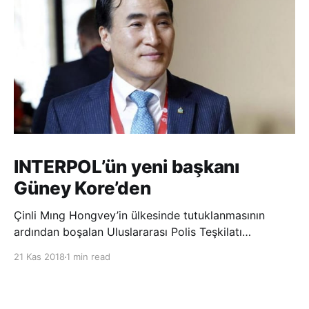
INTERPOL’ün yeni başkanı
Güney Kore’den
Çinli Mıng Hongvey’in ülkesinde tutuklanmasının
ardından boşalan Uluslararası Polis Teşkilatı
(INTERPOL) Başkanlığına Güney Koreli Kim Jong Yang
21 Kas 2018
1 min read
seçildi. INTERPOL Genel Kurulu’nun Dubai’deki
toplantısında yapılan seçimde, oyların 3’te 2’sini
kazanan Kim, teşkilatın yeni