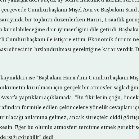
Bu çerçevede Cumhurbaşkanı Mişel Avn ve Başbakan Saad H
arayında bir toplantı düzenlerken Hariri, 1 saatlik gör
urulabileceğine dair iyimserliğini dile getirdi. Başbaka
li Cumhurbaşkanı ile istişare ettim. Ekonomik durum n
ı sürecinin hızlandırılması gerektiğine karar verdik. 
aynakları ise “Başbakan Hariri’nin Cumhurbaşkanı Mişel
 hükümetin kurulması için gerçek bir atmosfer sağladığını”
Avsat’a yaptıkları açıklamada, “Bu fikirlerin çoğu, önce
fından formüle edilen çekincelere yönelik cevapları iç
rulacağı anlamına gelmez, ancak süreçteki ciddi görüşm
 kesin. Eğer bu olumlu atmosferi tercüme etmek gerekir
e ışığı görebilir” dedi.