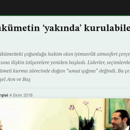
ükümetin ‘yakında’ kurulabil
hükümetteki çoğunluğa hakim olan iyimserlik atmosferi çerçe
a ilişkin istişarelere yeniden başladı. Liderler, seçimlerd
ümeti kurma sürecinde doğan “umut ışığına” değindi. Bu çe
el Avn ve Baş
rşivi
·
4 Ekim 2018