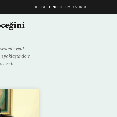
ENGLISH
TURKISH
PERSIAN
URDU
eceğini
vesinde yeni
en yaklaşık dört
rçevede