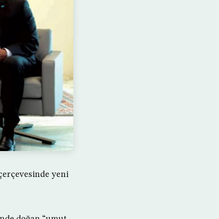
 çerçevesinde yeni
cinde doğan “umut