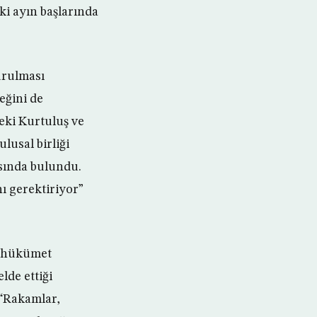
ki ayın başlarında
kurulması
eğini de
eki Kurtuluş ve
lusal birliği
asında bulundu.
ı gerektiriyor”
ir hükümet
lde ettiği
 “Rakamlar,