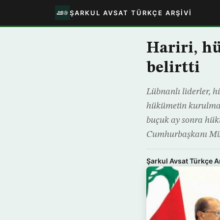
ŞARKUL AVSAT TÜRKÇE ARŞIVI
Hariri, h
belirtti
Lübnanlı liderler, 
hükümetin kurulmasın
buçuk ay sonra hük
Cumhurbaşkanı Miş
Şarkul Avsat Türkçe A