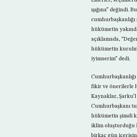
ışığına” değindi. 
cumhurbaşkanlığı s
hükümetin yakında k
açıklamada, “Değer
hükümetin kurulmas
iyimserim” dedi.
Cumhurbaşkanlığı k
fikir ve önerilerle
Kaynaklar, Şarku’l 
Cumhurbaşkanı tara
hükümetin şimdi ku
iklim oluşturduğu
birkaç gün içerisind