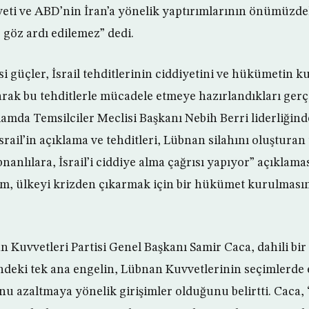
iyeti ve ABD’nin İran’a yönelik yaptırımlarının önümüzde
 göz ardı edilemez” dedi.
si güçler, İsrail tehditlerinin ciddiyetini ve hükümetin 
rak bu tehditlerle mücadele etmeye hazırlandıkları gerç
lamda Temsilciler Meclisi Başkanı Nebih Berri liderliğind
rail’in açıklama ve tehditleri, Lübnan silahını oluşturan u
nanlılara, İsrail’i ciddiye alma çağrısı yapıyor” açıklam
m, ülkeyi krizden çıkarmak için bir hükümet kurulmasın
n Kuvvetleri Partisi Genel Başkanı Samir Caca, dahili b
eki tek ana engelin, Lübnan Kuvvetlerinin seçimlerde e
u azaltmaya yönelik girişimler olduğunu belirtti. Caca,