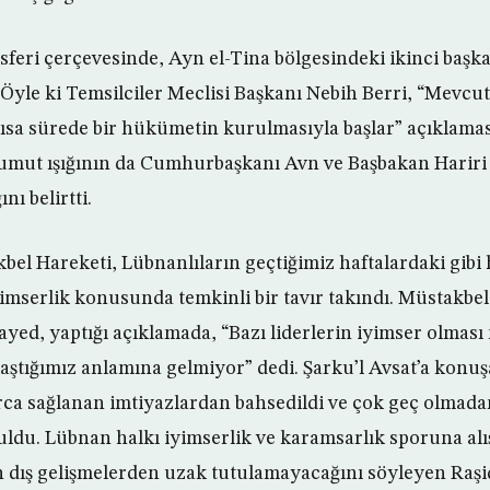
sferi çerçevesinde, Ayn el-Tina bölgesindeki ikinci baş
. Öyle ki Temsilciler Meclisi Başkanı Nebih Berri, “Mevcu
sa sürede bir hükümetin kurulmasıyla başlar” açıklama
 umut ışığının da Cumhurbaşkanı Avn ve Başbakan Hariri
nı belirtti.
el Hareketi, Lübnanlıların geçtiğimiz haftalardaki gibi h
imserlik konusunda temkinli bir tavır takındı. Müstakbel
ayed, yaptığı açıklamada, “Bazı liderlerin iyimser olmas
aştığımız anlamına gelmiyor” dedi. Şarku’l Avsat’a konuş
arca sağlanan imtiyazlardan bahsedildi ve çok geç olmad
du. Lübnan halkı iyimserlik ve karamsarlık sporuna alışt
n dış gelişmelerden uzak tutulamayacağını söyleyen Raşid