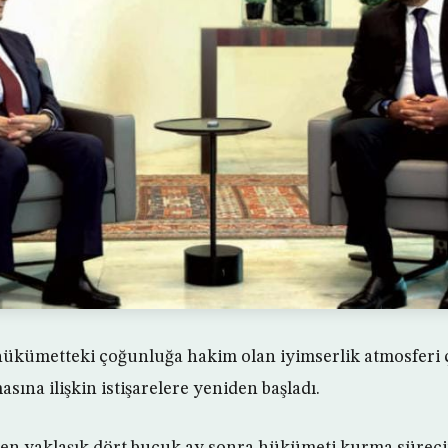
 hükümetteki çoğunluğa hakim olan iyimserlik atmosferi
ına ilişkin istişarelere yeniden başladı.
rden yaklaşık dört buçuk ay sonra hükümeti kurma süre