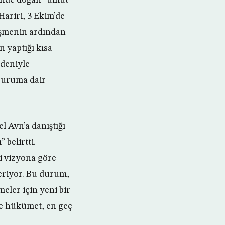
ariri, 3 Ekim’de
üşmenin ardından
n yaptığı kısa
edeniyle
Duruma dair
 Avn’a danıştığı
 belirtti.
ki vizyona göre
eriyor. Bu durum,
eler için yeni bir
se hükümet, en geç