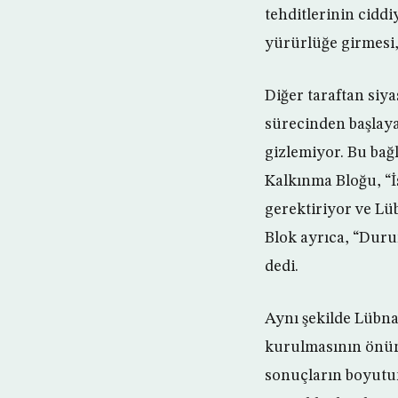
tehditlerinin cidd
yürürlüğe girmesi,
Diğer taraftan siya
sürecinden başlaya
gizlemiyor. Bu bağ
Kalkınma Bloğu, “İs
gerektiriyor ve Lüb
Blok ayrıca, “Duru
dedi.
Aynı şekilde Lübna
kurulmasının önünd
sonuçların boyutun