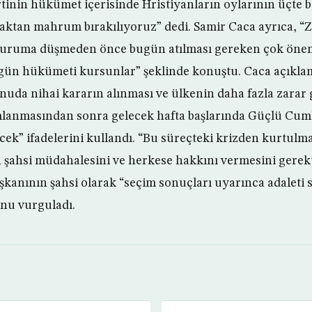
tinin hükümet içerisinde Hristiyanların oylarının üçte bi
haktan mahrum bırakılıyoruz” dedi. Samir Caca ayrıca,
çuruma düşmeden önce bugün atılması gereken çok öneml
gün hükümeti kursunlar” şeklinde konuştu. Caca açıkla
uda nihai kararın alınması ve ülkenin daha fazla zarar
mlanmasından sonra gelecek hafta başlarında Güçlü Cum
cek” ifadelerini kullandı. “Bu süreçteki krizden kurtulm
şahsi müdahalesini ve herkese hakkını vermesini gerekt
anının şahsi olarak “seçim sonuçları uyarınca adaleti 
nu vurguladı.