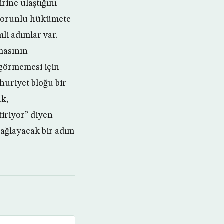
rine ulaştığını
 “Zorunlu hükümete
i adımlar var.
masının
 görmemesi için
huriyet bloğu bir
ak,
iriyor” diyen
sağlayacak bir adım