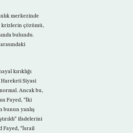
kanlık merkezinde
t krizlerin çözümü,
sında bulundu.
 arasındaki
ayal kırıklığı
 Hareketi Siyasi
ı normal. Ancak bu,
an Fayed, “İki
an bunun yanlış
ırıldı” ifadelerini
 Fayed, “İsrail