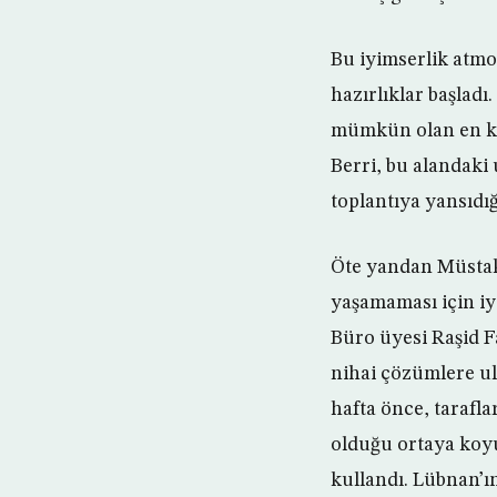
Bu iyimserlik atmo
hazırlıklar başladı
mümkün olan en kı
Berri, bu alandaki
toplantıya yansıdığı
Öte yandan Müstakb
yaşamaması için iy
Büro üyesi Raşid F
nihai çözümlere ul
hafta önce, tarafl
olduğu ortaya koyul
kullandı. Lübnan’ı