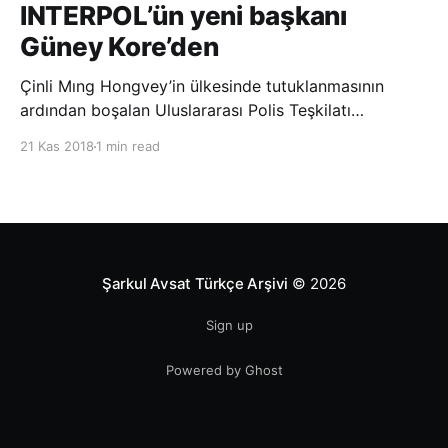
INTERPOL’ün yeni başkanı
Güney Kore’den
Çinli Mıng Hongvey’in ülkesinde tutuklanmasının
ardından boşalan Uluslararası Polis Teşkilatı
(INTERPOL) Başkanlığına Güney Koreli Kim Jong Yang
21 Kas 2018
1 min read
seçildi. INTERPOL Genel Kurulu’nun Dubai’deki
toplantısında yapılan seçimde, oyların 3’te 2’sini
kazanan Kim, teşkilatın yeni
Şarkul Avsat Türkçe Arşivi
© 2026
Sign up
Powered by Ghost