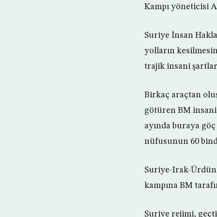
Kampı yöneticisi A
Suriye İnsan Hakl
yolların kesilmesi
trajik insani şartl
Birkaç araçtan olu
götüren BM insani
ayında buraya göç 
nüfusunun 60 binde
Suriye-Irak-Ürdün
kampına BM tarafı
Suriye rejimi, geçt