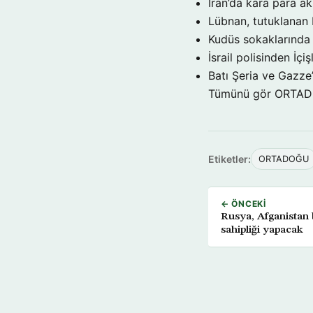
İran’da kara para a
Lübnan, tutuklanan 
Kudüs sokaklarınd
İsrail polisinden İçi
Batı Şeria ve Gazze
Tümünü gör ORTA
Etiketler:
ORTADOĞU
← ÖNCEKI
Rusya, Afganistan 
sahipliği yapacak