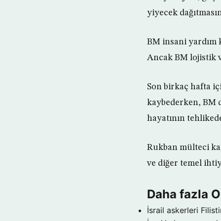
yiyecek dağıtmasın
BM insani yardım 
Ancak BM lojistik v
Son birkaç hafta iç
kaybederken, BM du
hayatının tehliked
Rukban mülteci kam
ve diğer temel iht
Daha fazla
İsrail askerleri Filist