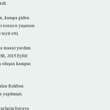
edi.
ın, kampa giden
ası sonucu yaşanan
eyit etti.
a insani yardım
HR, 2015 Eylül
en oluşan kampın
 alan Rukban
yapılmıştı.
carların buraya