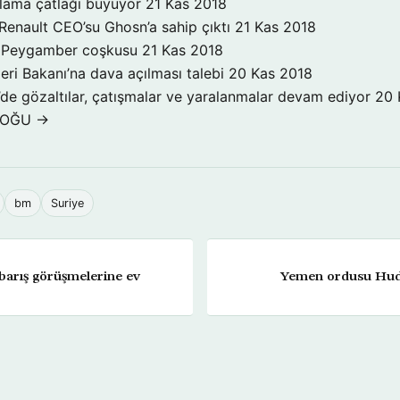
klama çatlağı büyüyor
21 Kas 2018
Renault CEO’su Ghosn’a sahip çıktı
21 Kas 2018
a Peygamber coşkusu
21 Kas 2018
şleri Bakanı’na dava açılması talebi
20 Kas 2018
’de gözaltılar, çatışmalar ve yaralanmalar devam ediyor
20 
DOĞU →
bm
Suriye
barış görüşmelerine ev
Yemen ordusu Hudey