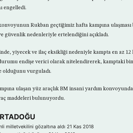
ı engelledi.
konvoyunun Rukban geçtiğimiz hafta kampına ulaşması 
e güvenlik nedenleriyle ertelendiğini açıkladı.
inde, yiyecek ve ilaç eksikliği nedeniyle kampta en az 12 
rumu endişe verici olarak nitelendirerek, kamptaki bin
e olduğunu vurguladı.
pına ulaşan yüz araçlık BM insani yardım konvoyunda, 
iyaç maddeleri bulunuyordu.
 ORTADOĞU
inli milletvekilini gözaltına aldı
21 Kas 2018