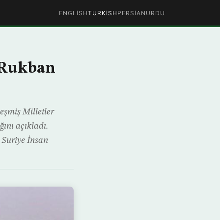
ENGLISH
TURKISH
PERSIAN
URDU
 Rukban
eşmiş Milletler
ını açıkladı.
 Suriye İnsan