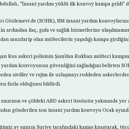
bdullah, “İnsani yardım yüklü ilk konvoy kampa geldi” d
arı Gözlemevi de (SOHR), BM insani yardım konvoyların
nin ardından ilaç, gıda ve sağlık hizmetlerine ulaşılmam
ardan muzdarip olan mültecilerin yaşadığı kampa girdiğini t
şan Rus askeri polisinin Şam’dan Rukban mülteci kampın
 yardım konvoyunun güvenliğini sağladığını belirten SO
eden siviller ve rejim ile uzlaşmayı reddeden askerlerd
n fazla olduğunu bildirdi.
 sınırının ve çöldeki ABD askeri üssünün yakınında yer
ndan gönderilen son insani yardım konvoyu Ocak ayında 
iğimiz ay sınırın Suriye tarafındaki kampı kuşatarak, tüc