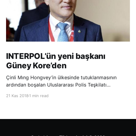
INTERPOL’ün yeni başkanı
Güney Kore’den
Çinli Mıng Hongvey’in ülkesinde tutuklanmasının
ardından boşalan Uluslararası Polis Teşkilatı
(INTERPOL) Başkanlığına Güney Koreli Kim Jong Yang
21 Kas 2018
1 min read
seçildi. INTERPOL Genel Kurulu’nun Dubai’deki
toplantısında yapılan seçimde, oyların 3’te 2’sini
kazanan Kim, teşkilatın yeni