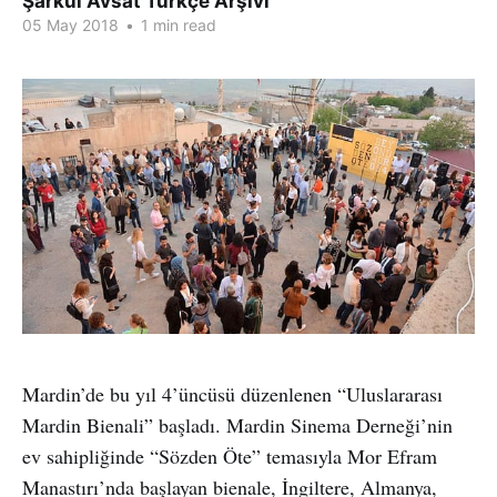
Şarkul Avsat Türkçe Arşivi
05 May 2018
•
1 min read
Mardin’de bu yıl 4’üncüsü düzenlenen “Uluslararası
Mardin Bienali” başladı. Mardin Sinema Derneği’nin
ev sahipliğinde “Sözden Öte” temasıyla Mor Efram
Manastırı’nda başlayan bienale, İngiltere, Almanya,