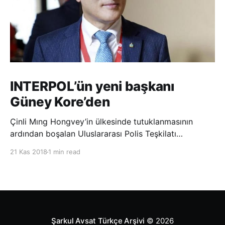
INTERPOL’ün yeni başkanı
Güney Kore’den
Çinli Mıng Hongvey’in ülkesinde tutuklanmasının
ardından boşalan Uluslararası Polis Teşkilatı
(INTERPOL) Başkanlığına Güney Koreli Kim Jong Yang
21 Kas 2018
1 min read
seçildi. INTERPOL Genel Kurulu’nun Dubai’deki
toplantısında yapılan seçimde, oyların 3’te 2’sini
kazanan Kim, teşkilatın yeni
Şarkul Avsat Türkçe Arşivi
© 2026