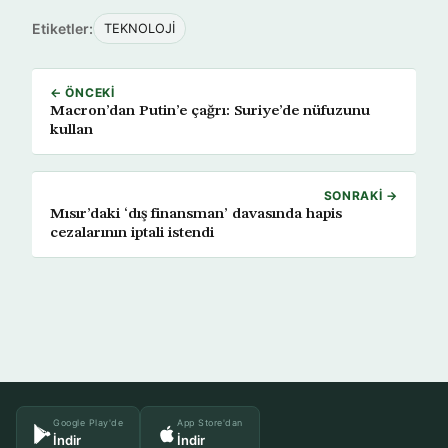
Etiketler:
TEKNOLOJİ
← ÖNCEKI
Macron’dan Putin’e çağrı: Suriye’de nüfuzunu
kullan
SONRAKI →
Mısır’daki ‘dış finansman’ davasında hapis
cezalarının iptali istendi
Google Play'de
App Store'dan
İndir
İndir