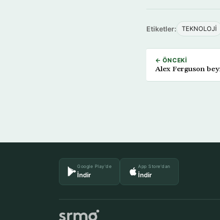
Etiketler:
TEKNOLOJİ
← ÖNCEKI
Alex Ferguson bey
Google Play'de
App Store'dan
İndir
İndir