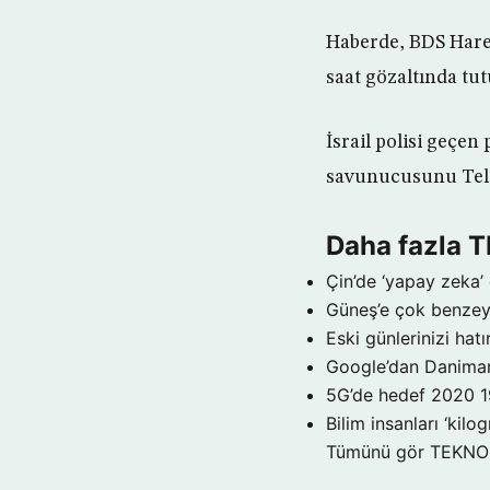
Haberde, BDS Harek
saat gözaltında tut
İsrail polisi geçen
savunucusunu Tel A
Daha fazla 
Çin’de ‘yapay zeka’ 
Güneş’e çok benzeye
Eski günlerinizi hat
Google’dan Danimar
5G’de hedef 2020
1
Bilim insanları ‘kil
Tümünü gör TEKNO