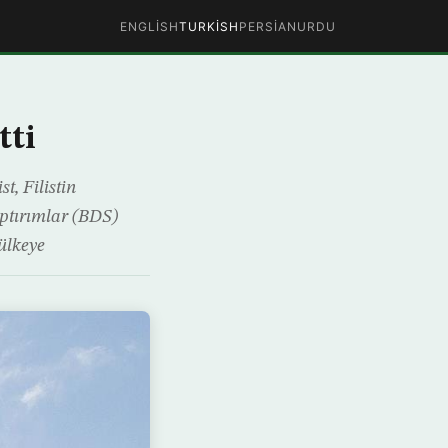
ENGLISH
TURKISH
PERSIAN
URDU
tti
t, Filistin
aptırımlar (BDS)
ülkeye