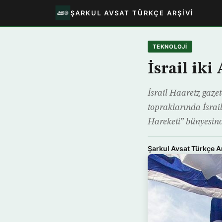
ŞARKUL AVSAT TÜRKÇE ARŞIVI
TEKNOLOJİ
İsrail iki
İsrail Haaretz gazete
topraklarında İsrai
Hareketi” bünyesind
Şarkul Avsat Türkçe A