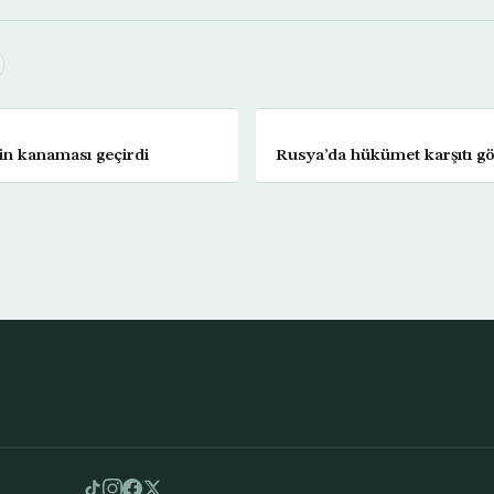
in kanaması geçirdi
Rusya’da hükümet karşıtı gö