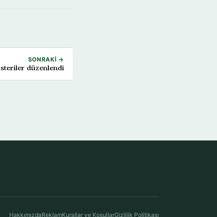
SONRAKI →
steriler düzenlendi
Hakkımızda
Reklam
Kurallar ve Koşullar
Gizlilik Politikası