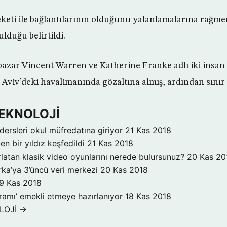
eti ile bağlantılarının olduğunu yalanlamalarına rağmen
ulduğu belirtildi.
 pazar Vincent Warren ve Katherine Franke adlı iki insan
viv’deki havalimanında gözaltına almış, ardından sınır d
TEKNOLOJİ
dersleri okul müfredatına giriyor
21 Kas 2018
n bir yıldız keşfedildi
21 Kas 2018
ırlatan klasik video oyunlarını nerede bulursunuz?
20 Kas 20
ka’ya 3’üncü veri merkezi
20 Kas 2018
9 Kas 2018
ogramı’ emekli etmeye hazırlanıyor
18 Kas 2018
LOJİ →