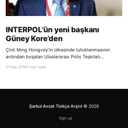
INTERPOL’ün yeni başkanı
Güney Kore’den
Çinli Mıng Hongvey’in ülkesinde tutuklanmasının
ardından boşalan Uluslararası Polis Teşkilatı
(INTERPOL) Başkanlığına Güney Koreli Kim Jong Yang
21 Kas 2018
1 min read
seçildi. INTERPOL Genel Kurulu’nun Dubai’deki
toplantısında yapılan seçimde, oyların 3’te 2’sini
kazanan Kim, teşkilatın yeni
Şarkul Avsat Türkçe Arşivi
© 2026
Sign up