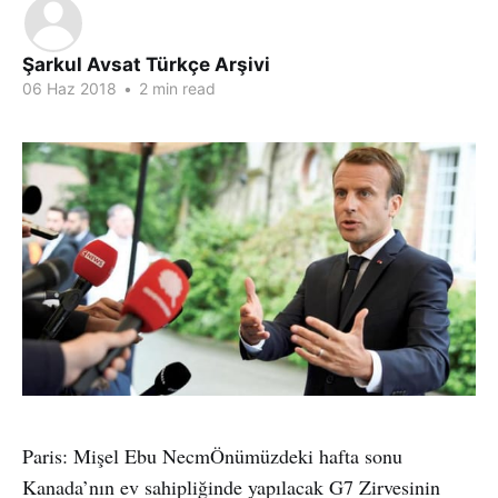
Şarkul Avsat Türkçe Arşivi
06 Haz 2018
•
2 min read
Paris: Mişel Ebu NecmÖnümüzdeki hafta sonu
Kanada’nın ev sahipliğinde yapılacak G7 Zirvesinin