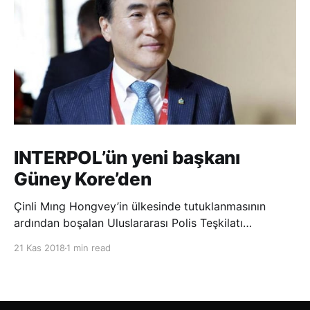
INTERPOL’ün yeni başkanı
Güney Kore’den
Çinli Mıng Hongvey’in ülkesinde tutuklanmasının
ardından boşalan Uluslararası Polis Teşkilatı
(INTERPOL) Başkanlığına Güney Koreli Kim Jong Yang
21 Kas 2018
1 min read
seçildi. INTERPOL Genel Kurulu’nun Dubai’deki
toplantısında yapılan seçimde, oyların 3’te 2’sini
kazanan Kim, teşkilatın yeni