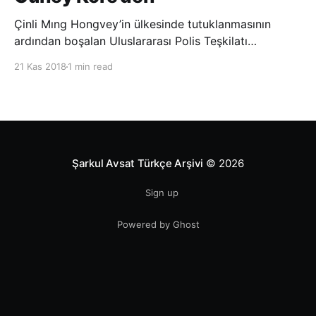
Çinli Mıng Hongvey’in ülkesinde tutuklanmasının
ardından boşalan Uluslararası Polis Teşkilatı
(INTERPOL) Başkanlığına Güney Koreli Kim Jong Yang
21 Kas 2018
1 min read
seçildi. INTERPOL Genel Kurulu’nun Dubai’deki
toplantısında yapılan seçimde, oyların 3’te 2’sini
kazanan Kim, teşkilatın yeni
Şarkul Avsat Türkçe Arşivi
© 2026
Sign up
Powered by Ghost