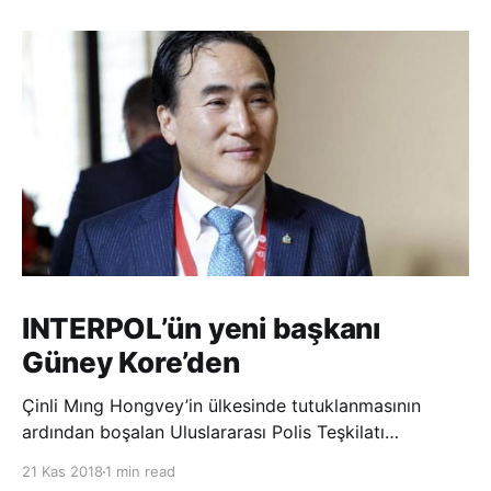
INTERPOL’ün yeni başkanı
Güney Kore’den
Çinli Mıng Hongvey’in ülkesinde tutuklanmasının
ardından boşalan Uluslararası Polis Teşkilatı
(INTERPOL) Başkanlığına Güney Koreli Kim Jong Yang
21 Kas 2018
1 min read
seçildi. INTERPOL Genel Kurulu’nun Dubai’deki