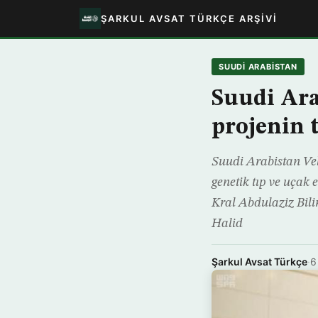
ŞARKUL AVSAT TÜRKÇE ARŞIVI
SUUDI ARABISTAN
Suudi Arab
projenin 
Suudi Arabistan Vel
genetik tıp ve uçak e
Kral Abdulaziz Bilim
Halid
Şarkul Avsat Türkçe
·
6