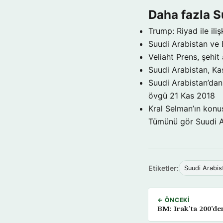
Daha fazla S
Trump: Riyad ile il
Suudi Arabistan ve
Veliaht Prens, şehit a
Suudi Arabistan, Kaş
Suudi Arabistan’dan 
övgü
21 Kas 2018
Kral Selman’ın konu
Tümünü gör Suudi 
Etiketler:
Suudi Arabis
← ÖNCEKI
BM: Irak’ta 200’de