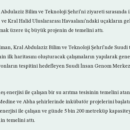
 Abdulaziz Bilim ve Teknoloji Şehri’ni ziyareti sırasında 
ve Kral Halid Uluslararası Havaalanı’ndaki uçakların geli
mak üzere üç büyük projenin de temelini attı.
an, Kral Abdulaziz Bilim ve Teknoloji Şehri’nde Suud
nin ilk haritasını oluşturacak çalışmaların yapılarak gene
nların tespitini hedefleyen Suudi İnsan Genom Merkezi’
ş enerjisi ile çalışan bir su arıtma tesisinin temelini ata
dine ve Abha şehirlerinde inkübatör projelerini başlat
enerjisi ile çalışan ve günde 5 bin 200 metreküp kapasite
in temelini attı.