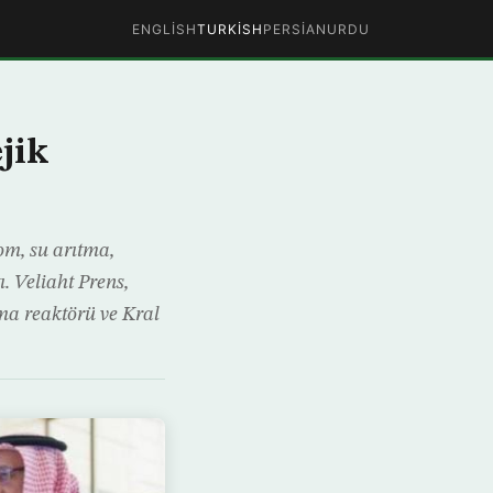
ENGLISH
TURKISH
PERSIAN
URDU
jik
om, su arıtma,
ı. Veliaht Prens,
rma reaktörü ve Kral