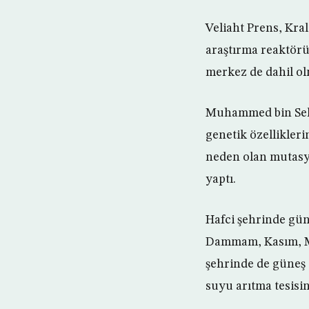
Veliaht Prens, Kral
araştırma reaktörü 
merkez de dahil ol
Muhammed bin Selm
genetik özellikleri
neden olan mutasyo
yaptı.
Hafci şehrinde güne
Dammam, Kasım, Me
şehrinde de güneş 
suyu arıtma tesisin