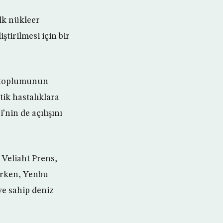
ilk nükleer
ştirilmesi için bir
i toplumunun
tik hastalıklara
nin de açılışını
n Veliaht Prens,
ırken, Yenbu
ye sahip deniz