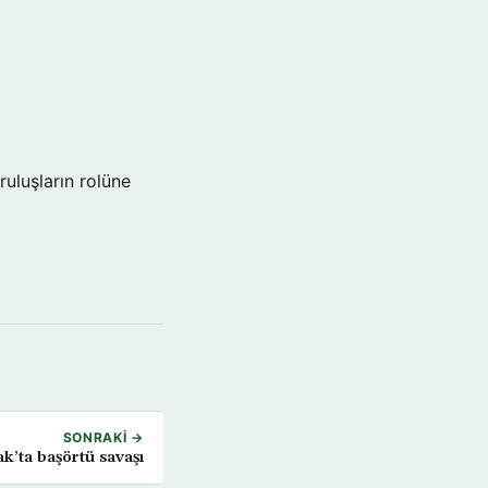
ruluşların rolüne
SONRAKI →
ak’ta başörtü savaşı