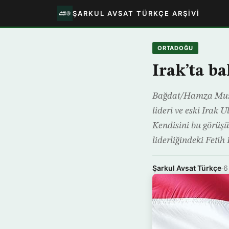
ŞARKUL AVSAT TÜRKÇE ARŞIVI
ORTADOĞU
Irak’ta b
Bağdat/Hamza Musta
lideri ve eski Irak 
Kendisini bu görüş
liderliğindeki Fetih
Şarkul Avsat Türkçe
·
6