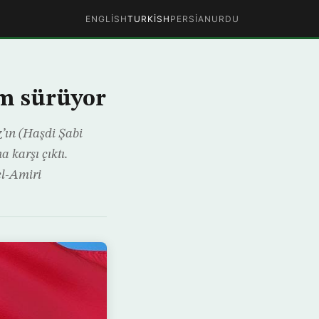
ENGLISH
TURKISH
PERSIAN
URDU
im sürüyor
’ın (Haşdi Şabi
 karşı çıktı.
el-Amiri