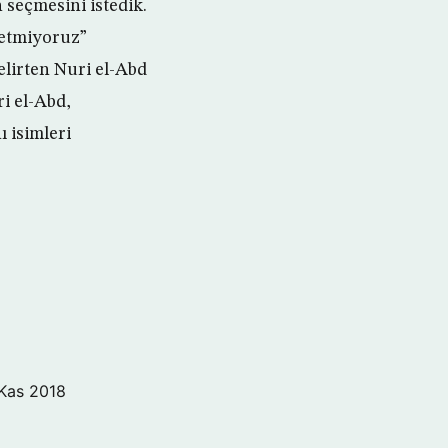
n seçmesini istedik.
l etmiyoruz”
belirten Nuri el-Abd
ri el-Abd,
 isimleri
Kas 2018