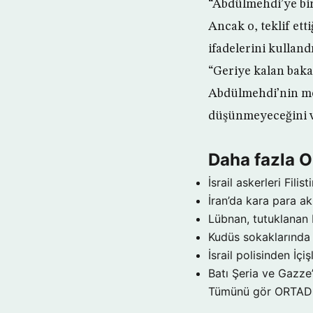
“Abdülmehdi’ye birç
Ancak o, teklif ett
ifadelerini kulland
“Geriye kalan bakan
Abdülmehdi’nin me
düşünmeyeceğini ve
Daha fazla
İsrail askerleri Filist
İran’da kara para a
Lübnan, tutuklanan 
Kudüs sokaklarınd
İsrail polisinden İçi
Batı Şeria ve Gazze
Tümünü gör ORTA