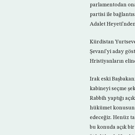
parlamentodan onay
partisi ile bağlant
Adalet Heyeti’nden
Kürdistan Yurtsever
Şevani’yi aday göst
Hristiyanların eli
Irak eski Başbakan
kabineyi seçme şek
Rabbih yaptığı açı
hükümet konusundak
edeceğiz. Henüz ta
bu konuda açık bir