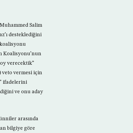
ili Muhammed Salim
z’ı desteklediğini
r koalisyonu
ih Koalisyonu’nun
 oy verecektik”
) veto vermesi için
 ifadelerini
diğini ve onu aday
Sünniler arasında
an bilgiye göre