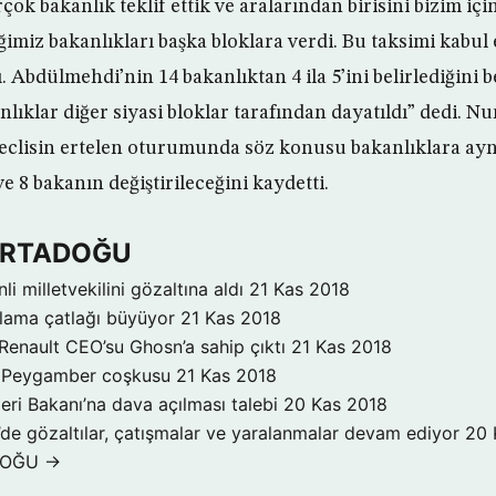
ok bakanlık teklif ettik ve aralarından birisini bizim içi
iğimiz bakanlıkları başka bloklara verdi. Bu taksimi kabu
ı. Abdülmehdi’nin 14 bakanlıktan 4 ila 5’ini belirlediğini 
lıklar diğer siyasi bloklar tarafından dayatıldı” dedi. Nu
clisin ertelen oturumunda söz konusu bakanlıklara aynı
 8 bakanın değiştirileceğini kaydetti.
 ORTADOĞU
inli milletvekilini gözaltına aldı
21 Kas 2018
klama çatlağı büyüyor
21 Kas 2018
Renault CEO’su Ghosn’a sahip çıktı
21 Kas 2018
a Peygamber coşkusu
21 Kas 2018
şleri Bakanı’na dava açılması talebi
20 Kas 2018
’de gözaltılar, çatışmalar ve yaralanmalar devam ediyor
20 
DOĞU →