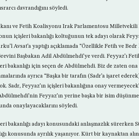
srarcı davrandığını söyledi.
 Bakanı ve Fetih Koalisyonu Irak Parlamentosu Milletvek
onun içişleri bakanlığı koltuğunun tek adayı olarak Feyya
rku’l Avsat’a yaptığı açıklamada “Özellikle Fetih ve Bed
revini Başbakan Adil Abdülmehdi’ye verdi. Feyyaz’ı Fet
leri bakanlığı için seçen de Abdülmehdi. Biz de zaten ona
malarında ayrıca “Başka bir tarafın (Sadr’a işaret ederek
ok. Sadr, Feyyaz’ın içişleri bakanlığına onay vermeyecek”
Abdülmehdi’nin Feyyaz’ın yerine başka bir isim düşünme
nda onaylayacaklarını söyledi.
işleri bakanlığı adayı konusundaki anlaşmazlık sürerken 
ğı konusunda ayrılık yaşanıyor. Kürt bir kaynaktan alın