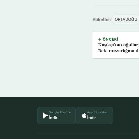
Etiketler:
ORTADOĞU
← ÖNCEKI
Kaşıkçı’nın oğullar
Baki mezarlığına d
Google Play'de
App Store'dan
İndir
İndir