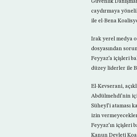
Güvenlik Danışmanı
caydırmaya yönelik
ile el-Bena Koalis
Irak yerel medya o
dosyasından soruml
Feyyaz’a içişleri b
düzey liderler ile 
El-Kevserani, açı
Abdülmehdi’nin içiş
Süheyl’i ataması k
izin vermeyecekleri
Feyyaz’ın içişleri 
Kanun Devleti Koali