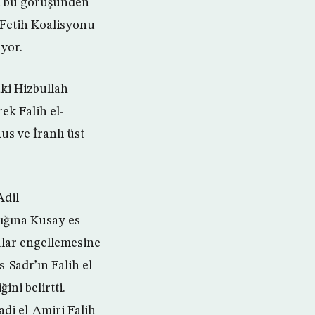
ni bu görüşünden
 Fetih Koalisyonu
üyor.
aki Hizbullah
ek Falih el-
us ve İranlı üst
Adil
lığına Kusay es-
alar engellemesine
-Sadr’ın Falih el-
ini belirtti.
adi el-Amiri Falih