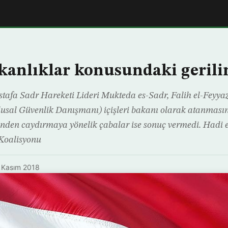
akanlıklar konusundaki geril
fa Sadr Hareketi Lideri Mukteda es-Sadr, Falih el-Feyyaz
Ulusal Güvenlik Danışmanı) içişleri bakanı olarak atanmasına
ünden caydırmaya yönelik çabalar ise sonuç vermedi. Hadi 
 Koalisyonu
 Kasım 2018