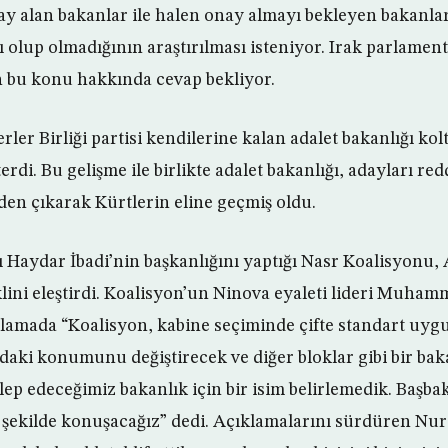
 alan bakanlar ile halen onay almayı bekleyen bakanlar
ısı olup olmadığının araştırılması isteniyor. Irak parlame
 bu konu hakkında cevap bekliyor.
ler Birliği partisi kendilerine kalan adalet bakanlığı ko
erdi. Bu gelişme ile birlikte adalet bakanlığı, adayları re
nden çıkarak Kürtlerin eline geçmiş oldu.
ı Haydar İbadi’nin başkanlığını yaptığı Nasr Koalisyonu
lini eleştirdi. Koalisyon’un Ninova eyaleti lideri Muha
klamada “Koalisyon, kabine seçiminde çifte standart uyg
i konumunu değiştirecek ve diğer bloklar gibi bir baka
lep edeceğimiz bakanlık için bir isim belirlemedik. Başb
 şekilde konuşacağız” dedi. Açıklamalarını sürdüren Nur