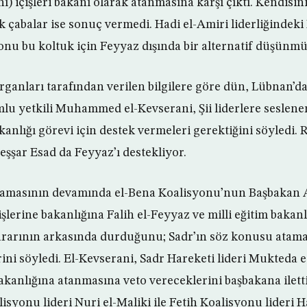
) içişleri bakanı olarak atanmasına karşı çıktı. Kendisi
 çabalar ise sonuç vermedi. Hadi el-Amiri liderliğindeki
yonu bu koltuk için Feyyaz dışında bir alternatif düşünm
rganları tarafından verilen bilgilere göre dün, Lübnan’d
u yetkili Muhammed el-Kevserani, Şii liderlere seslener
akanlığı görevi için destek vermeleri gerektiğini söyledi. R
Beşşar Esad da Feyyaz’ı destekliyor.
klamasının devamında el-Bena Koalisyonu’nun Başbakan 
lerine bakanlığına Falih el-Feyyaz ve milli eğitim bakan
ararının arkasında durduğunu; Sadr’ın söz konusu atam
ni söyledi. El-Kevserani, Sadr Hareketi lideri Mukteda es
bakanlığına atanmasına veto vereceklerini başbakana ilettiğ
syonu lideri Nuri el-Maliki ile Fetih Koalisyonu lideri H