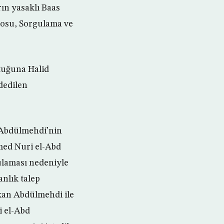
ın yasaklı Baas
ntosu, Sorgulama ve
ltuğuna Halid
ddedilen
, Abdülmehdi’nin
mmed Nuri el-Abd
ulaması nedeniyle
nlık talep
akan Abdülmehdi ile
i el-Abd