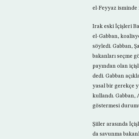
el-Feyyaz isminde ı
Irak eski İçişleri
el-Gabban, koalisy
söyledi. Gabban, Şa
bakanları seçme gö
payından olan içiş
dedi. Gabban açıkla
yasal bir gerekçe y
kullandı. Gabban, 
göstermesi durumu
Şiiler arasında İç
da savunma bakanlı