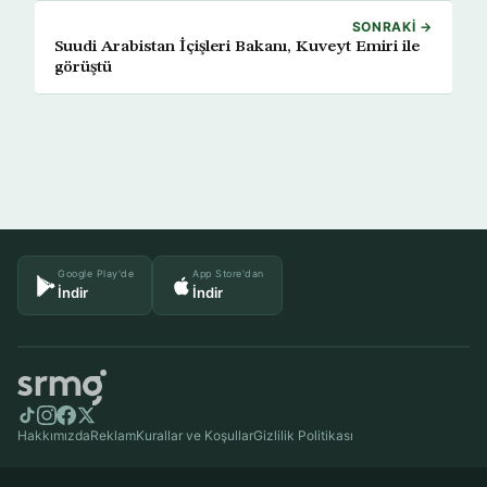
SONRAKI →
Suudi Arabistan İçişleri Bakanı, Kuveyt Emiri ile
görüştü
Google Play'de
App Store'dan
İndir
İndir
Hakkımızda
Reklam
Kurallar ve Koşullar
Gizlilik Politikası