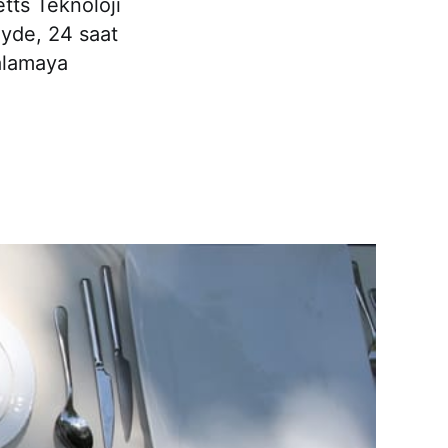
tts Teknoloji
eyde, 24 saat
çalamaya