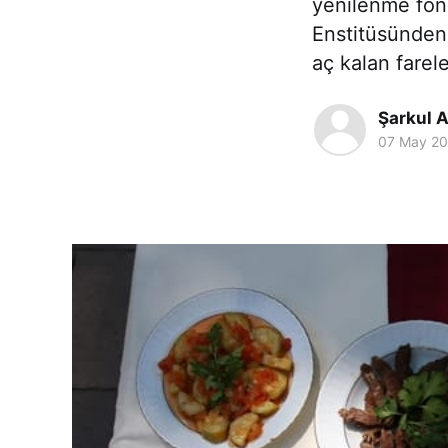
yenilenme fonk
Enstitüsünden 
aç kalan farel
Şarkul A
07 May 2