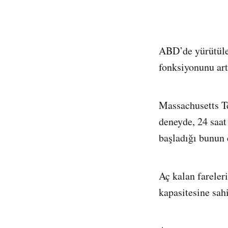
ABD’de yürütülen
fonksiyonunu artı
Massachusetts Te
deneyde, 24 saat 
başladığı bunun 
Aç kalan fareler
kapasitesine sah