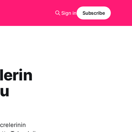
Sign in
Subscribe
lerin
nu
crelerinin