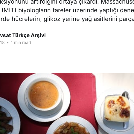
siyonunu artırdığını ortaya çıkardı. Massachuse
(MIT) biyologların fareler üzerinde yaptığı den
erde hücrelerin, glikoz yerine yağ asitlerini par
vsat Türkçe Arşivi
018
•
1 min read