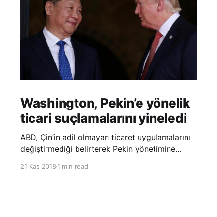
Washington, Pekin’e yönelik
ticari suçlamalarını yineledi
ABD, Çin’in adil olmayan ticaret uygulamalarını
değiştirmediği belirterek Pekin yönetimine
yönelik suçlamalarını yineledi. ABD Ticaret
21 Kas 2018
1 min read
Temsilciliği’nin Çin’in fikri mülkiyet ve teknoloji
transfer politikalarına dair hazırladığı ‘Section
301’ adlı soruşturma raporunun güncellenmiş
halinde