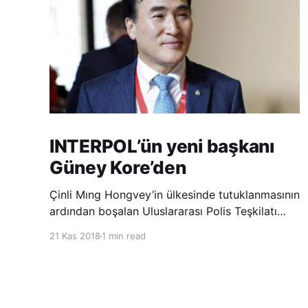
INTERPOL’ün yeni başkanı
Güney Kore’den
Çinli Mıng Hongvey’in ülkesinde tutuklanmasının
ardından boşalan Uluslararası Polis Teşkilatı
(INTERPOL) Başkanlığına Güney Koreli Kim
21 Kas 2018
1 min read
Jong Yang seçildi. INTERPOL Genel Kurulu’nun
Dubai’deki toplantısında yapılan seçimde,
oyların 3’te 2’sini kazanan Kim, teşkilatın yeni