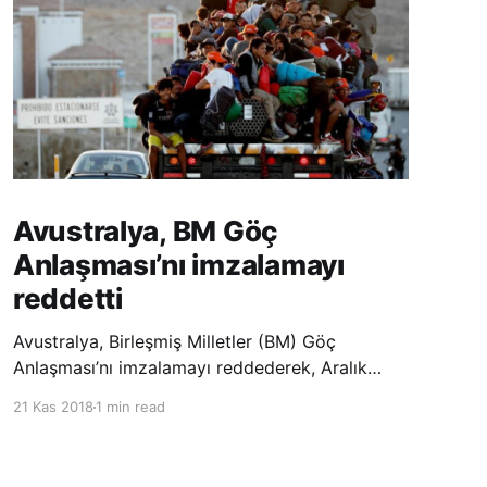
Avustralya, BM Göç
Anlaşması’nı imzalamayı
reddetti
Avustralya, Birleşmiş Milletler (BM) Göç
Anlaşması’nı imzalamayı reddederek, Aralık
ayında Fas’ta düzenlenecek olan uluslararası
21 Kas 2018
1 min read
konferansta BM üyesi ülkeler tarafından
imzalanması beklenen Küresel Göç
Sözleşmesi’ne katılmayacağını açıklayan