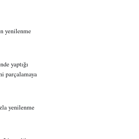
in yenilenme
nde yaptığı
ini parçalamaya
.
azla yenilenme