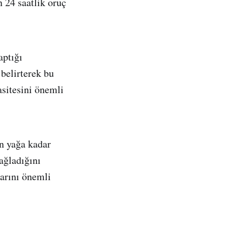
 24 saatlik oruç
aptığı
 belirterek bu
sitesini önemli
n yağa kadar
ağladığını
arını önemli