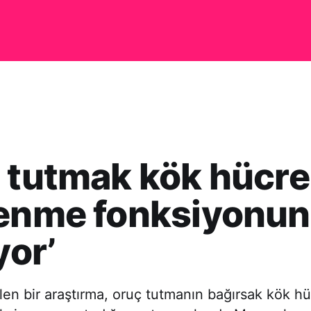
 tutmak kök hücre
lenme fonksiyonu
yor’
en bir araştırma, oruç tutmanın bağırsak kök hü