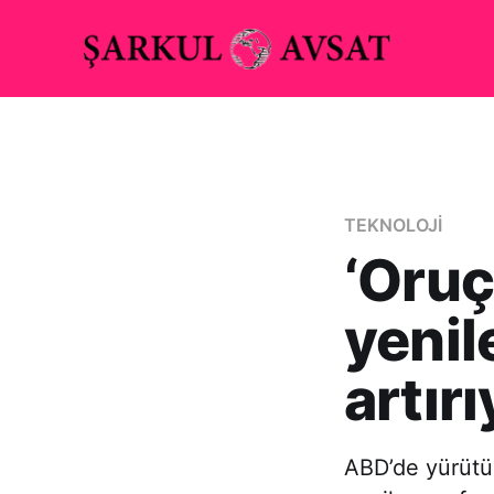
TEKNOLOJİ
‘Oruç
yeni
artırı
ABD’de yürütül