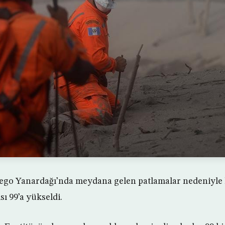
ego Yanardağı’nda meydana gelen patlamalar nedeniyle 
ı 99’a yükseldi.