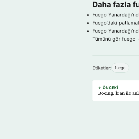
Daha fazla f
Fuego Yanardağı’nda
Fuego’daki patlamala
Fuego Yanardağı’nda
Tümünü gör fuego
Etiketler:
fuego
← ÖNCEKI
Boeing, İran ile anl