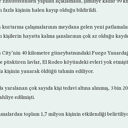
er Enstitüsünden yapılan açıklamada, şimdiye kadar 99 ki
fazla kişinin halen kayıp olduğu bildirildi.
 kurtarma çalışmalarının meydana gelen yeni patlamala
n kişilerin hayatta kalma şanslarının çok az olduğu kayde
 City’nin 40 kilometre güneybatısındaki Fuego Yanarda
e püsküren lavlar, El Rodeo köyündeki evleri yok etmişti
da kişinin yanarak öldüğü tahmin ediliyor.
a yaralanan çok sayıda kişi tedavi altına alınmış, 3 bin 20
ahliye edilmişti.
malardan toplam 1,7 milyon kişinin etkilendiği belirtiliy