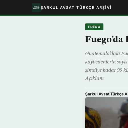
ŞARKUL AVSAT TÜRKÇE ARŞIVI
FUEGO
Fuego’da k
Guatemala’daki Fue
kaybedenlerin sayıs
şimdiye kadar 99 kiş
Açıklam
Şarkul Avsat Türkçe A