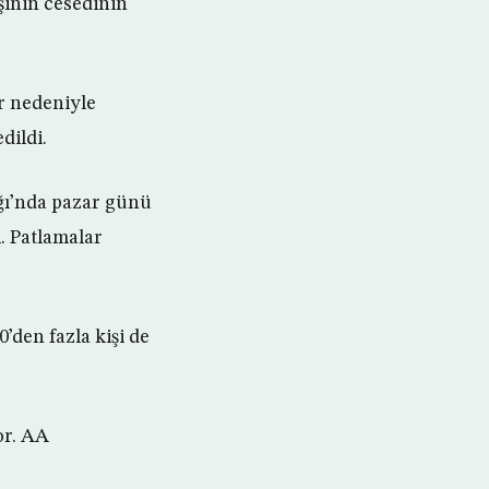
şinin cesedinin
r nedeniyle
dildi.
ğı’nda pazar günü
. Patlamalar
0’den fazla kişi de
or. AA