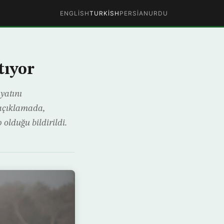
ENGLISH
TURKISH
PERSIAN
URDU
tıyor
yatını
 açıklamada,
olduğu bildirildi.