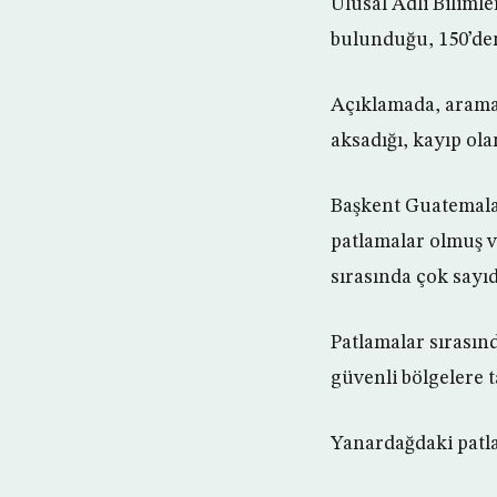
Ulusal Adli Biliml
bulunduğu, 150’den 
Açıklamada, arama
aksadığı, kayıp ola
Başkent Guatemala
patlamalar olmuş v
sırasında çok sayı
Patlamalar sırasınd
güvenli bölgelere t
Yanardağdaki patla