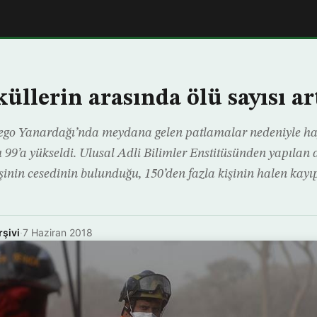
üllerin arasında ölü sayısı ar
go Yanardağı’nda meydana gelen patlamalar nedeniyle ha
ı 99’a yükseldi. Ulusal Adli Bilimler Enstitüsünden yapılan
inin cesedinin bulunduğu, 150’den fazla kişinin halen kayıp 
rşivi
·
7 Haziran 2018