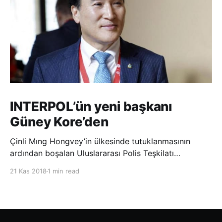
INTERPOL’ün yeni başkanı
Güney Kore’den
Çinli Mıng Hongvey’in ülkesinde tutuklanmasının
ardından boşalan Uluslararası Polis Teşkilatı
(INTERPOL) Başkanlığına Güney Koreli Kim Jong Yang
21 Kas 2018
1 min read
seçildi. INTERPOL Genel Kurulu’nun Dubai’deki
toplantısında yapılan seçimde, oyların 3’te 2’sini
kazanan Kim, teşkilatın yeni