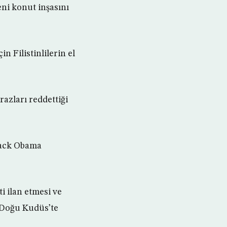
ni konut inşasını
n Filistinlilerin el
razları reddettiği
rack Obama
i ilan etmesi ve
n Doğu Kudüs’te