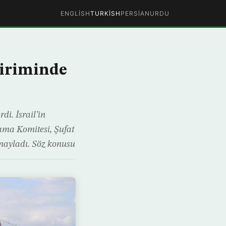
ENGLISH
TURKISH
PERSIAN
URDU
biriminde
di. İsrail’in
lama Komitesi, Şufat
nayladı. Söz konusu