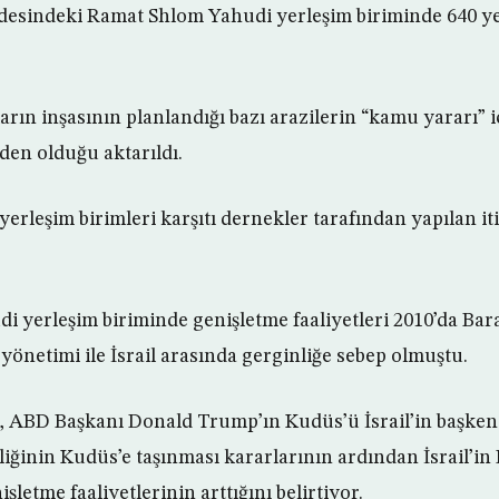
ldesindeki Ramat Shlom Yahudi yerleşim biriminde 640 ye
ın inşasının planlandığı bazı arazilerin “kamu yararı” içi
den olduğu aktarıldı.
rleşim birimleri karşıtı dernekler tarafından yapılan iti
 yerleşim biriminde genişletme faaliyetleri 2010’da Ba
yönetimi ile İsrail arasında gerginliğe sebep olmuştu.
r, ABD Başkanı Donald Trump’ın Kudüs’ü İsrail’in başkent
liğinin Kudüs’e taşınması kararlarının ardından İsrail’i
şletme faaliyetlerinin arttığını belirtiyor.