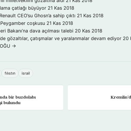
inli milletvekilini gözaltına aldı
21 Kas 2018
klama çatlağı büyüyor
21 Kas 2018
Renault CEO’su Ghosn’a sahip çıktı
21 Kas 2018
a Peygamber coşkusu
21 Kas 2018
şleri Bakanı’na dava açılması talebi
20 Kas 2018
’de gözaltılar, çatışmalar ve yaralanmalar devam ediyor
20 
DOĞU →
fılıstın
israil
da bir buzdolabı
Kremlin’d
şi bulundu