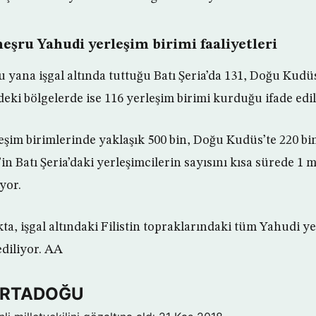
meşru Yahudi yerleşim birimi faaliyetleri
bu yana işgal altında tuttuğu Batı Şeria’da 131, Doğu Kudüs
deki bölgelerde ise 116 yerleşim birimi kurduğu ifade edil
leşim birimlerinde yaklaşık 500 bin, Doğu Kudüs’te 220 bi
il’in Batı Şeria’daki yerleşimcilerin sayısını kısa sürede 1
iyor.
a, işgal altındaki Filistin topraklarındaki tüm Yahudi ye
diliyor. AA
 ORTADOĞU