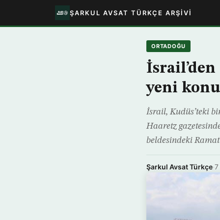
ŞARKUL AVSAT TÜRKÇE ARŞIVI
ORTADOĞU
İsrail’de
yeni konu
İsrail, Kudüs’teki b
Haaretz gazetesinde
beldesindeki Ramat 
Şarkul Avsat Türkçe
·
7