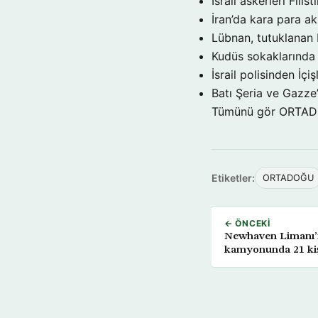
İsrail askerleri Filist
İran’da kara para a
Lübnan, tutuklanan 
Kudüs sokaklarınd
İsrail polisinden İçi
Batı Şeria ve Gazze
Tümünü gör ORTA
Etiketler:
ORTADOĞU
← ÖNCEKI
Newhaven Limanı’n
kamyonunda 21 ki