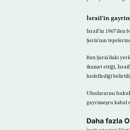
İsrail’in gayri
İsrail’in 1967’den 
Şeria’nın tepelerin
Batı Şeria’daki yer
ikamet ettiği, İsra
hedeflediği belirtil
Uluslararası hukukt
gayrimeşru kabul e
Daha fazla