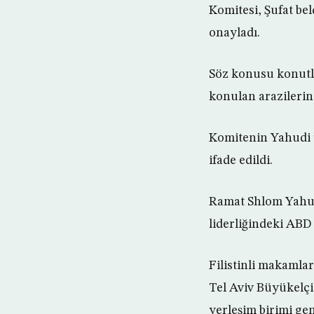
Komitesi, Şufat be
onayladı.
Söz konusu konutlar
konulan arazilerin
Komitenin Yahudi ye
ifade edildi.
Ramat Shlom Yahudi
liderliğindeki ABD 
Filistinli makamla
Tel Aviv Büyükelçi
yerleşim birimi geni