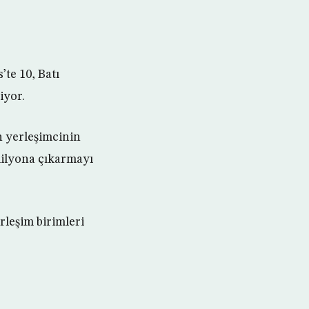
’te 10, Batı
iyor.
n yerleşimcinin
 milyona çıkarmayı
rleşim birimleri