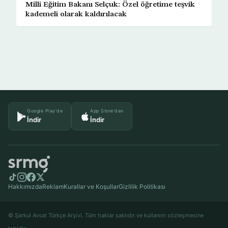
Milli Eğitim Bakanı Selçuk: Özel öğretime teşvik
kademeli olarak kaldırılacak
Google Play'de
App Store'dan
İndir
İndir
Hakkımızda
Reklam
Kurallar ve Koşullar
Gizlilik Politikası
© Şarkul Avsat Türkçe Arşivi. Tüm haklar saklıdır ve kullanım sözleşmesine