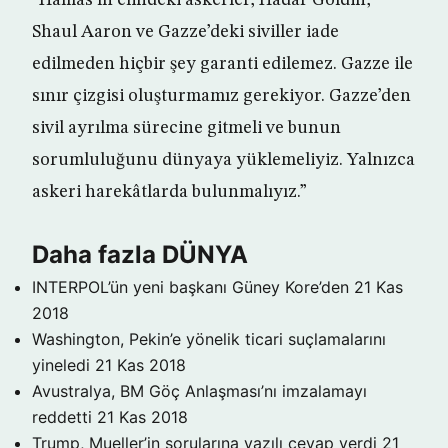
“Hamas’ın elindeki askerler, Hadar Goldin,
Shaul Aaron ve Gazze’deki siviller iade
edilmeden hiçbir şey garanti edilemez. Gazze ile
sınır çizgisi oluşturmamız gerekiyor. Gazze’den
sivil ayrılma sürecine gitmeli ve bunun
sorumluluğunu dünyaya yüklemeliyiz. Yalnızca
askeri harekâtlarda bulunmalıyız.”
Daha fazla DÜNYA
INTERPOL’ün yeni başkanı Güney Kore’den
21 Kas
2018
Washington, Pekin’e yönelik ticari suçlamalarını
yineledi
21 Kas 2018
Avustralya, BM Göç Anlaşması’nı imzalamayı
reddetti
21 Kas 2018
Trump, Mueller’in sorularına yazılı cevap verdi
21