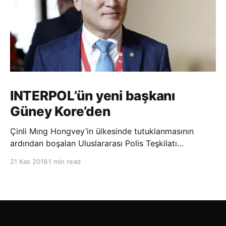
INTERPOL’ün yeni başkanı
Güney Kore’den
Çinli Mıng Hongvey’in ülkesinde tutuklanmasının
ardından boşalan Uluslararası Polis Teşkilatı
(INTERPOL) Başkanlığına Güney Koreli Kim Jong Yang
21 Kas 2018
1 min read
seçildi. INTERPOL Genel Kurulu’nun Dubai’deki
toplantısında yapılan seçimde, oyların 3’te 2’sini
kazanan Kim, teşkilatın yeni