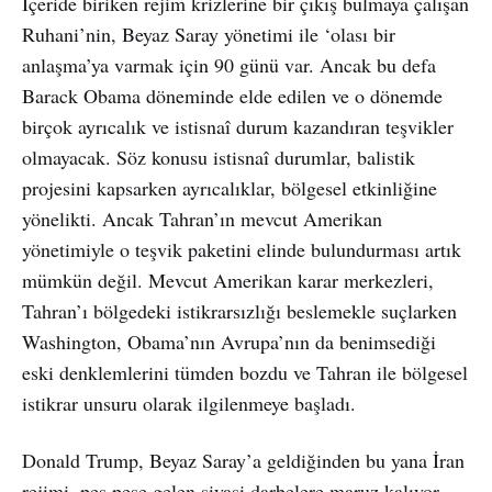
İçeride biriken rejim krizlerine bir çıkış bulmaya çalışan
Ruhani’nin, Beyaz Saray yönetimi ile ‘olası bir
anlaşma’ya varmak için 90 günü var. Ancak bu defa
Barack Obama döneminde elde edilen ve o dönemde
birçok ayrıcalık ve istisnaî durum kazandıran teşvikler
olmayacak. Söz konusu istisnaî durumlar, balistik
projesini kapsarken ayrıcalıklar, bölgesel etkinliğine
yönelikti. Ancak Tahran’ın mevcut Amerikan
yönetimiyle o teşvik paketini elinde bulundurması artık
mümkün değil. Mevcut Amerikan karar merkezleri,
Tahran’ı bölgedeki istikrarsızlığı beslemekle suçlarken
Washington, Obama’nın Avrupa’nın da benimsediği
eski denklemlerini tümden bozdu ve Tahran ile bölgesel
istikrar unsuru olarak ilgilenmeye başladı.
Donald Trump, Beyaz Saray’a geldiğinden bu yana İran
rejimi, peş peşe gelen siyasi darbelere maruz kalıyor.