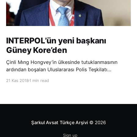
INTERPOL’ün yeni başkanı
Güney Kore’den
Çinli Mıng Hongvey’in ülkesinde tutuklanmasının
ardından boşalan Uluslararası Polis Teşkilatı
(INTERPOL) Başkanlığına Güney Koreli Kim Jong Yang
21 Kas 2018
1 min read
seçildi. INTERPOL Genel Kurulu’nun Dubai’deki
toplantısında yapılan seçimde, oyların 3’te 2’sini
kazanan Kim, teşkilatın yeni
Şarkul Avsat Türkçe Arşivi
© 2026
Sign up