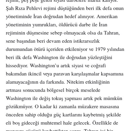
Şah Rıza Pehlevi rejimi düştüğünden beri ilk defa onun
yönetiminde İran doğrudan hedef alınıyor. Amerikan
yönetiminin yumrukları, öldürücü darbe ile İran
rejiminin düşmesine sebep olmayacak olsa da Tahran,
sene başından beri devam eden istikrarsızlık
durumundan ötürü içeriden etkileniyor ve 1979 yılından
beri ilk defa Washington ile doğrudan yüzleştiğini
hissediyor. Washington’u artık siyasi ve coğrafi
bakımdan ikincil veya paravan karşılaşmalar kapsamına
alamayacağının da farkında. Nitekim etkinliğinin
artması sonucunda bölgesel birçok meselede
Washington ile değiş tokuş yapması artık pek mümkün
gözükmüyor. O kadar ki zamanla müzakere masasına
önceden sahip olduğu güç kartlarını kaybetmiş şekilde
eli boş gideceği muhtemel hale gelecek. Özellikle de
manevra gücünü kaybettikten sonra. Tahran iyi bir