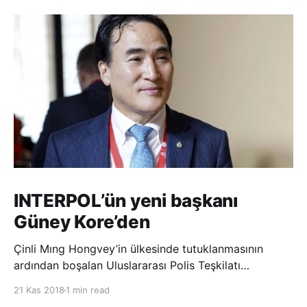
INTERPOL’ün yeni başkanı
Güney Kore’den
Çinli Mıng Hongvey’in ülkesinde tutuklanmasının
ardından boşalan Uluslararası Polis Teşkilatı
(INTERPOL) Başkanlığına Güney Koreli Kim Jong Yang
21 Kas 2018
1 min read
seçildi. INTERPOL Genel Kurulu’nun Dubai’deki