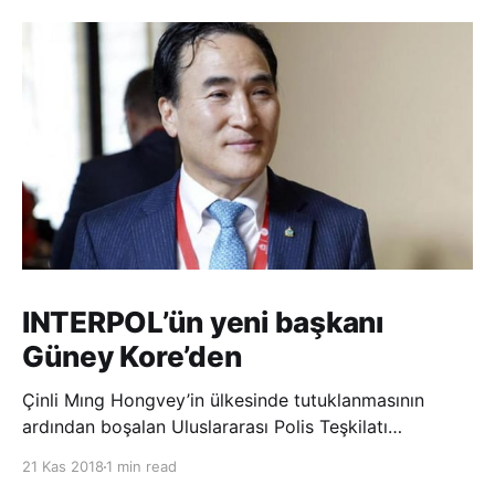
INTERPOL’ün yeni başkanı
Güney Kore’den
Çinli Mıng Hongvey’in ülkesinde tutuklanmasının
ardından boşalan Uluslararası Polis Teşkilatı
(INTERPOL) Başkanlığına Güney Koreli Kim Jong Yang
21 Kas 2018
1 min read
seçildi. INTERPOL Genel Kurulu’nun Dubai’deki