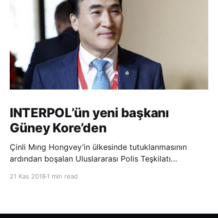
INTERPOL’ün yeni başkanı
Güney Kore’den
Çinli Mıng Hongvey’in ülkesinde tutuklanmasının
ardından boşalan Uluslararası Polis Teşkilatı
(INTERPOL) Başkanlığına Güney Koreli Kim Jong Yang
21 Kas 2018
1 min read
seçildi. INTERPOL Genel Kurulu’nun Dubai’deki
toplantısında yapılan seçimde, oyların 3’te 2’sini
kazanan Kim, teşkilatın yeni