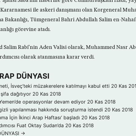
 ajansı Saba’nın haberine göre Cumhurbaşkanı Hadi, yay
Kararnamesi ile askeri danışmanı olan Korgeneral Muh
a Bakanlığı, Tümgeneral Bahri Abdullah Salim en-Nahai’
nlığı görevine atadı.
d Salim Rabi’nin Aden Valisi olarak, Muhammed Nasr 
yardımcısı olarak atanmasına karar verdi.
ARAP DÜNYASI
i, İsveç’teki müzakerelere katılmayı kabul etti
20 Kas 20
 şifa dağıtıyor
20 Kas 2018
 Yemen’de operasyonlar devam ediyor
20 Kas 2018
gizli yapılanması hakkında soruşturma istendi
20 Kas 2018
nma İçin İkinci Arap Haftası’ başladı
20 Kas 2018
ımcısı Fuat Oktay Sudan’da
20 Kas 2018
DÜNYASI →