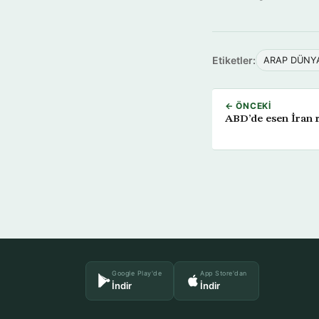
Etiketler:
ARAP DÜNY
← ÖNCEKI
ABD’de esen İran r
Google Play'de
App Store'dan
İndir
İndir