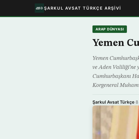
ŞARKUL AVSAT TÜRKÇE ARŞIVI
ARAP DÜNYASI
Yemen Cu
Yemen Cumhurbaşka
ve Aden Valiliği’ne
Cumhurbaşkanı Hadi
Korgeneral Muham
Şarkul Avsat Türkçe
·
8