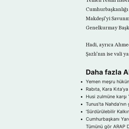
Yemen resmi haber
Cumhurbaşkanlığı 
Makdeşi’yi Savunm
Genelkurmay Başka
Hadi, ayrıca Ahme
Şazlı’nın ise vali 
Daha fazla 
Yemen meşru hükümet
Rabıta, Kara Kıta’ya
Husi zulmüne karşı
Tunus’ta Nahda’nın 
‘Sürdürülebilir Kalkı
Cumhurbaşkanı Yard
Tümünü gör ARAP 