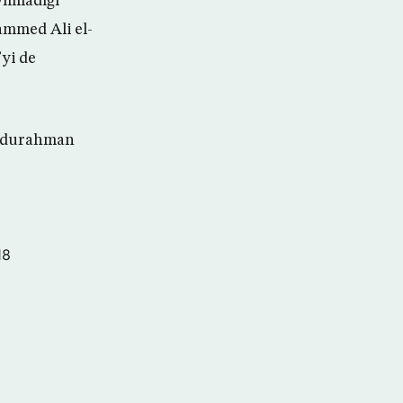
ımladığı
ammed Ali el-
yi de
Abdurahman
18