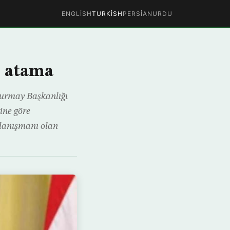
ENGLISH
TURKISH
PERSIAN
URDU
i atama
urmay Başkanlığı
ine göre
danışmanı olan