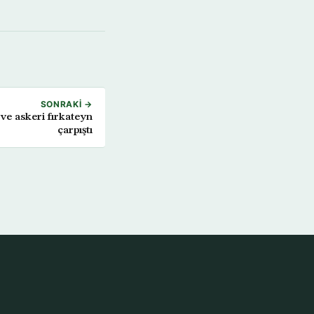
SONRAKI →
 ve askeri fırkateyn
çarpıştı