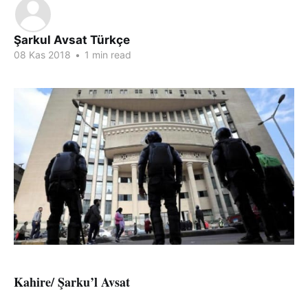
Şarkul Avsat Türkçe
08 Kas 2018
•
1 min read
Kahire/ Şarku’l Avsat