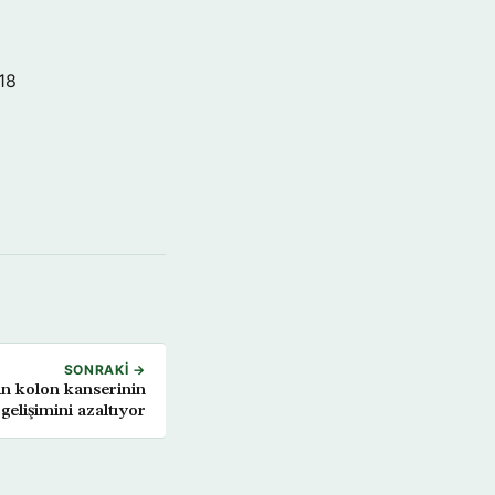
18
SONRAKI →
in kolon kanserinin
gelişimini azaltıyor