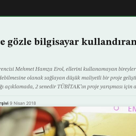
re gözle bilgisayar kullandıra
öğrencisi Mehmet Hamza Erol, ellerini kullanamayan bireyleri
ebilmesine olanak sağlayan düşük maliyetli bir proje gelişt
tığı açıklamada, 2 senedir TÜBİTAK’ın proje yarışması için 
rşivi
·
9 Nisan 2018