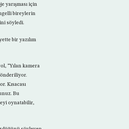
je yarışması için
ngelli bireylerin
ni söyledi.
ette bir yazılım
rol, “Yılan kamera
gönderiliyor.
or. Kısacası
sunuz. Bu
eyi oynatabilir,
gördüğünü söyleyen