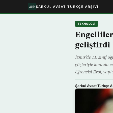
ŞARKUL AVSAT TÜRKÇE ARŞIVI
TEKNOLOJİ
Engellile
geliştirdi
İzmir’de 11. sınıf 
gözleriyle komuta ed
öğrencisi Erol, yap
Şarkul Avsat Türkçe A