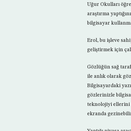
Uğur Okulları öğre
araştırma yaptığını
bilgisayar kullanm
Erol, bu işleve sa
geliştirmek için çal
Gözlüğün sağ tarafı
ile anlık olarak gö
Bilgisayardaki yazı
gözlerinizle bilgis
teknolojiyi ellerin
ekranda gezinebilir
Yaptığı piyasa ara