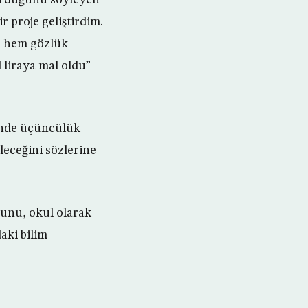
r proje geliştirdim.
m hem gözlük
 liraya mal oldu”
i’nde üçüncülük
leceğini sözlerine
unu, okul olarak
aki bilim