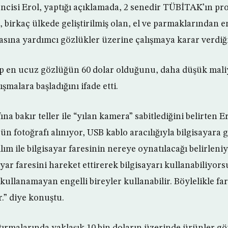
ncisi Erol, yaptığı açıklamada, 2 senedir TÜBİTAK’ın pro
, birkaç ülkede geliştirilmiş olan, el ve parmaklarından e
asına yardımcı gözlükler üzerine çalışmaya karar verdiği
hip en ucuz gözlüğün 60 dolar olduğunu, daha düşük maliy
ışmalara başladığını ifade etti.
na bakır teller ile “yılan kamera” sabitlediğini belirten E
zün fotoğrafı alınıyor, USB kablo aracılığıyla bilgisayara 
lım ile bilgisayar faresinin nereye oynatılacağı belirleniy
ayar faresini hareket ettirerek bilgisayarı kullanabiliyor
i kullanamayan engelli bireyler kullanabilir. Böylelikle far
.” diye konuştu.
ştırmalarında yaklaşık 10 bin doların üzerinde ürünler 