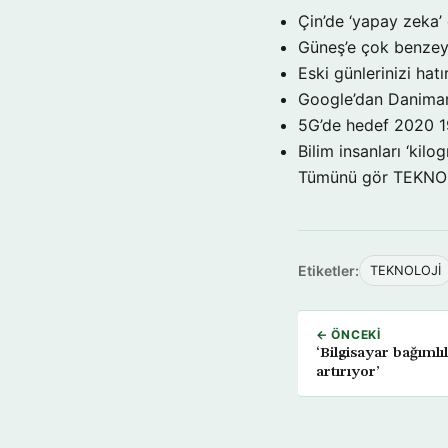
Çin’de ‘yapay zeka’ 
Güneş’e çok benzeye
Eski günlerinizi hat
Google’dan Danimar
5G’de hedef 2020
1
Bilim insanları ‘kil
Tümünü gör TEKNO
Etiketler:
TEKNOLOJİ
← ÖNCEKI
‘Bilgisayar bağımlı
artırıyor’