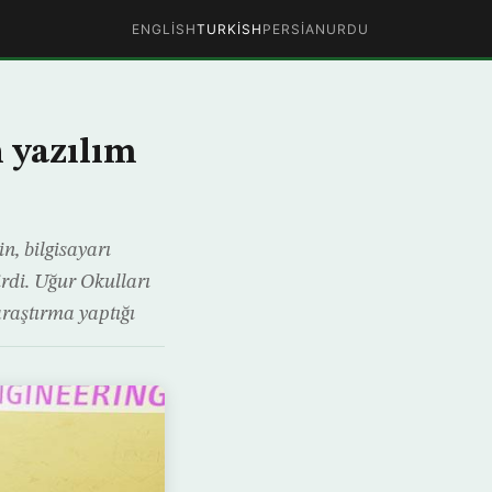
ENGLISH
TURKISH
PERSIAN
URDU
n yazılım
n, bilgisayarı
irdi. Uğur Okulları
araştırma yaptığı