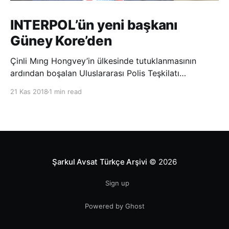
INTERPOL’ün yeni başkanı
Güney Kore’den
Çinli Mıng Hongvey’in ülkesinde tutuklanmasının
ardından boşalan Uluslararası Polis Teşkilatı
(INTERPOL) Başkanlığına Güney Koreli Kim Jong Yang
21 Kas 2018
1 min read
seçildi. INTERPOL Genel Kurulu’nun Dubai’deki
toplantısında yapılan seçimde, oyların 3’te 2’sini
kazanan Kim, teşkilatın yeni
Şarkul Avsat Türkçe Arşivi
© 2026
Sign up
Powered by Ghost