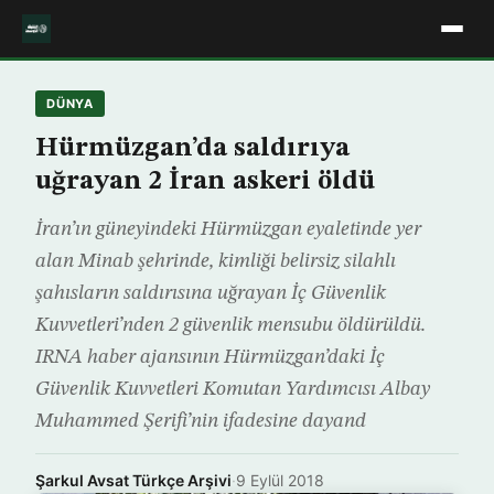
DÜNYA
Hürmüzgan’da saldırıya
uğrayan 2 İran askeri öldü
İran’ın güneyindeki Hürmüzgan eyaletinde yer
alan Minab şehrinde, kimliği belirsiz silahlı
şahısların saldırısına uğrayan İç Güvenlik
Kuvvetleri’nden 2 güvenlik mensubu öldürüldü.
IRNA haber ajansının Hürmüzgan’daki İç
Güvenlik Kuvvetleri Komutan Yardımcısı Albay
Muhammed Şerifi’nin ifadesine dayand
Şarkul Avsat Türkçe Arşivi
·
9 Eylül 2018