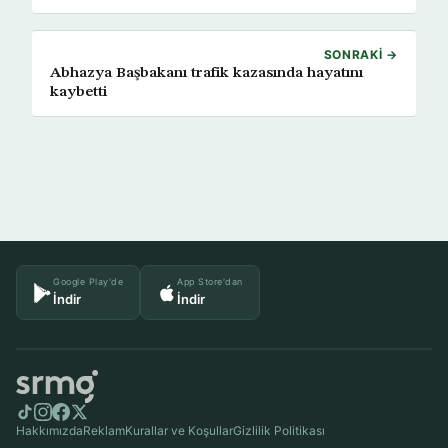
SONRAKI →
Abhazya Başbakanı trafik kazasında hayatını
kaybetti
Google Play'de
App Store'dan
İndir
İndir
Hakkımızda
Reklam
Kurallar ve Koşullar
Gizlilik Politikası