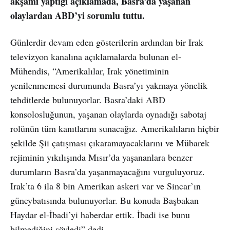
akşamı yaptığı açıklamada, Basra’da yaşanan
olaylardan ABD’yi sorumlu tuttu.
Günlerdir devam eden gösterilerin ardından bir Irak
televizyon kanalına açıklamalarda bulunan el-
Mühendis, “Amerikalılar, Irak yönetiminin
yenilenmemesi durumunda Basra’yı yakmaya yönelik
tehditlerde bulunuyorlar. Basra’daki ABD
konsolosluğunun, yaşanan olaylarda oynadığı sabotaj
rolünün tüm kanıtlarını sunacağız. Amerikalıların hiçbir
şekilde Şii çatışması çıkaramayacaklarını ve Mübarek
rejiminin yıkılışında Mısır’da yaşananlara benzer
durumların Basra’da yaşanmayacağını vurguluyoruz.
Irak’ta 6 ila 8 bin Amerikan askeri var ve Sincar’ın
güneybatısında bulunuyorlar. Bu konuda Başbakan
Haydar el-İbadi’yi haberdar ettik. İbadi ise bunu
bilmediğini söyledi” dedi.