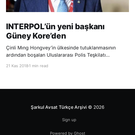
INTERPOL’ün yeni başkanı
Güney Kore’den
Çinli Mıng Hongvey’in ülkesinde tutuklanmasının
ardından boşalan Uluslararası Polis Teşkilatı
(INTERPOL) Başkanlığına Güney Koreli Kim Jong Yang
21 Kas 2018
1 min read
seçildi. INTERPOL Genel Kurulu’nun Dubai’deki
toplantısında yapılan seçimde, oyların 3’te 2’sini
kazanan Kim, teşkilatın yeni
Şarkul Avsat Türkçe Arşivi
© 2026
Sign up
Powered by Ghost