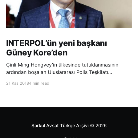
INTERPOL’ün yeni başkanı
Güney Kore’den
Çinli Mıng Hongvey’in ülkesinde tutuklanmasının
ardından boşalan Uluslararası Polis Teşkilatı
(INTERPOL) Başkanlığına Güney Koreli Kim Jong Yang
21 Kas 2018
1 min read
seçildi. INTERPOL Genel Kurulu’nun Dubai’deki
toplantısında yapılan seçimde, oyların 3’te 2’sini
kazanan Kim, teşkilatın yeni
Şarkul Avsat Türkçe Arşivi
© 2026